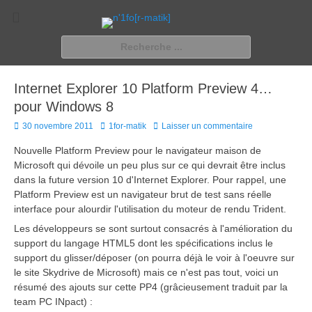
n'1fo[r-matik]
Pour les nymphos d'infos en info…
Rechercher :
Internet Explorer 10 Platform Preview 4…
pour Windows 8
Posted
Author
30 novembre 2011
1for-matik
Laisser un commentaire
on
Nouvelle Platform Preview pour le navigateur maison de
Microsoft qui dévoile un peu plus sur ce qui devrait être inclus
dans la future version 10 d'Internet Explorer. Pour rappel, une
Platform Preview est un navigateur brut de test sans réelle
interface pour alourdir l'utilisation du moteur de rendu Trident.
Les développeurs se sont surtout consacrés à l'amélioration du
support du langage HTML5 dont les spécifications inclus le
support du glisser/déposer (on pourra déjà le voir à l'oeuvre sur
le site Skydrive de Microsoft) mais ce n'est pas tout, voici un
résumé des ajouts sur cette PP4 (grâcieusement traduit par la
team PC INpact) :