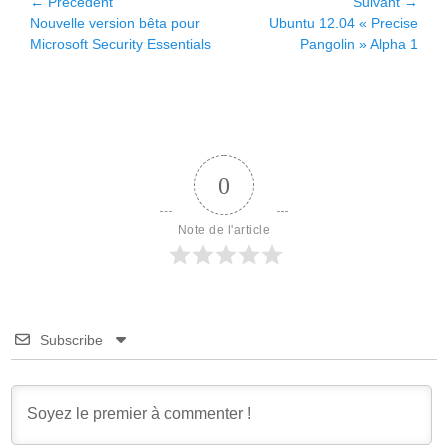
Navigation
← Précédent
Suivant →
Article
Article
Nouvelle version bêta pour
Ubuntu 12.04 « Precise
de
précédent :
suivant :
Microsoft Security Essentials
Pangolin » Alpha 1
l’article
0
Note de l'article
Subscribe