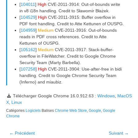
[
104011
]
High
CVE-2011-3914: Out-of-bounds write
in v8 i18n handling. Credit to Sławomir Błażek.
[
104529
]
High
CVE-2011-3915: Buffer overflow in
PDF font handling. Credit to Atte Kettunen of OUSPG.
[
104959
]
Medium
CVE-2011-3916: Out-of-bounds
reads in PDF cross references. Credit to Atte
Kettunen of OUSPG.
[
105162
]
Medium
CVE-2011-3917: Stack-buffer-
overflow in FileWatcher. Credit to Google Chrome
Security Team (Marty Barbella).
[
107258
]
High
CVE-2011-3904: Use-after-free in bidi
handling. Credit to Google Chrome Security Team
(Inferno) and miaubiz.
Télécharger Google Chrome 16.0.912.63 :
Windows
,
MacOS
X
,
Linux
Catégories
Logiciels
Balises
Chrome Web Store
,
Google
,
Google
Chrome
Navigation
← Précédent
Suivant →