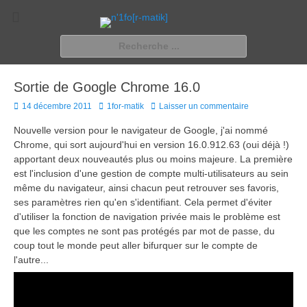
n'1fo[r-matik]
Pour les nymphos d'infos en info…
Rechercher :
Sortie de Google Chrome 16.0
Posted
Author
14 décembre 2011
1for-matik
Laisser un commentaire
on
Nouvelle version pour le navigateur de Google, j'ai nommé
Chrome, qui sort aujourd'hui en version 16.0.912.63 (oui déjà !)
apportant deux nouveautés plus ou moins majeure. La première
est l'inclusion d'une gestion de compte multi-utilisateurs au sein
même du navigateur, ainsi chacun peut retrouver ses favoris,
ses paramètres rien qu'en s'identifiant. Cela permet d'éviter
d'utiliser la fonction de navigation privée mais le problème est
que les comptes ne sont pas protégés par mot de passe, du
coup tout le monde peut aller bifurquer sur le compte de
l'autre...