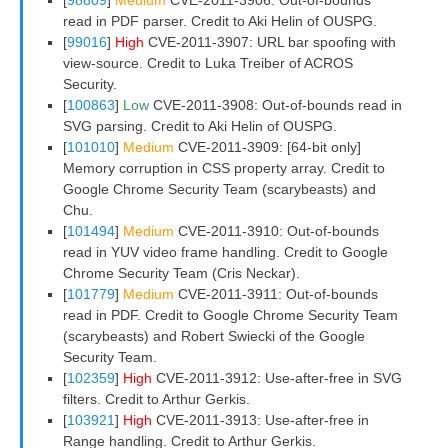
read in PDF parser. Credit to Aki Helin of OUSPG.
[
99016
]
High
CVE-2011-3907: URL bar spoofing with
view-source. Credit to Luka Treiber of ACROS
Security.
[
100863
]
Low
CVE-2011-3908: Out-of-bounds read in
SVG parsing. Credit to Aki Helin of OUSPG.
[
101010
]
Medium
CVE-2011-3909: [64-bit only]
Memory corruption in CSS property array. Credit to
Google Chrome Security Team (scarybeasts) and
Chu.
[
101494
]
Medium
CVE-2011-3910: Out-of-bounds
read in YUV video frame handling. Credit to Google
Chrome Security Team (Cris Neckar).
[
101779
]
Medium
CVE-2011-3911: Out-of-bounds
read in PDF. Credit to Google Chrome Security Team
(scarybeasts) and Robert Swiecki of the Google
Security Team.
[
102359
]
High
CVE-2011-3912: Use-after-free in SVG
filters. Credit to Arthur Gerkis.
[
103921
]
High
CVE-2011-3913: Use-after-free in
Range handling. Credit to Arthur Gerkis.