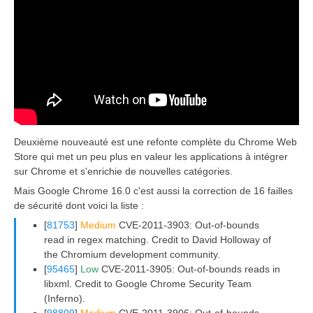
Deuxième nouveauté est une refonte complète du Chrome Web
Store qui met un peu plus en valeur les applications à intégrer
sur Chrome et s'enrichie de nouvelles catégories.
Mais Google Chrome 16.0 c'est aussi la correction de 16 failles
de sécurité dont voici la liste :
[
81753
]
Medium
CVE-2011-3903: Out-of-bounds
read in regex matching. Credit to David Holloway of
the Chromium development community.
[
95465
]
Low
CVE-2011-3905: Out-of-bounds reads in
libxml. Credit to Google Chrome Security Team
(Inferno).
[
98809
]
Medium
CVE-2011-3906: Out-of-bounds