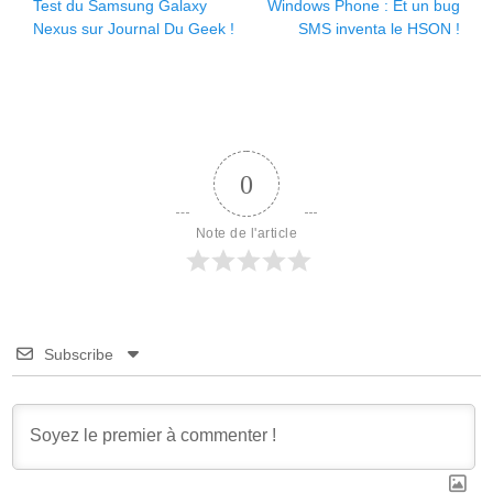
Article
Article
Test du Samsung Galaxy
Windows Phone : Et un bug
de
précédent :
suivant :
Nexus sur Journal Du Geek !
SMS inventa le HSON !
l’article
0
Note de l'article
Subscribe