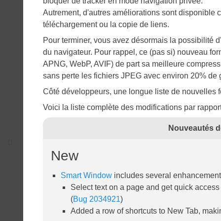
bloquer de tracker en mode navigation privée.
Autrement, d'autres améliorations sont disponible 
téléchargement ou la copie de liens.
Pour terminer, vous avez désormais la possibilité d'
du navigateur. Pour rappel, ce (pas si) nouveau fo
APNG, WebP, AVIF) de part sa meilleure compression
sans perte les fichiers JPEG avec environ 20% de 
Côté développeurs, une longue liste de nouvelles 
Voici la liste complète des modifications par rappor
Nouveautés de
New
Smart Window
includes several enhancement
Select text on a page and get quick access 
(
Bug 2034921
)
Added a row of shortcuts to New Tab, making 