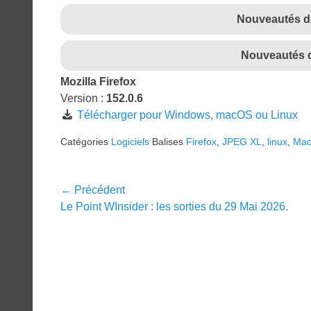
Nouveautés de
Nouveautés de
Mozilla Firefox
Version :
152.0.6
Télécharger pour Windows, macOS ou Linux
Catégories
Logiciels
Balises
Firefox
,
JPEG XL
,
linux
,
Ma
Navigation
← Précédent
Article
Le Point WInsider : les sorties du 29 Mai 2026.
de
précédent :
l’article