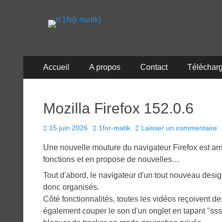
n'1fo[r-matik]
Pour les nymphos d'infos en info…
Menu
Aller
Accueil
A propos
Contact
Téléchar
au
principal
contenu
Mozilla Firefox 152.0.6
Posted
Author
15 juin 2026
1for-matik
Laisser un commentaire
on
Une nouvelle mouture du navigateur Firefox est arri
fonctions et en propose de nouvelles…
Tout d'abord, le navigateur d'un tout nouveau desi
donc organisés.
Côté fonctionnalités, toutes les vidéos reçoivent 
également couper le son d'un onglet en tapant "sss