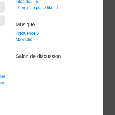
Infobidouille
There's no place like ::1
Musique
Fréquence 3
M2Radio
Salon de discussion
t →
une
ire