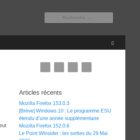
Rechercher :
Recherche
Articles récents
Mozilla Firefox 153.0.3
[Brève] Windows 10 : Le programme ESU
étendu d’une année supplémentaire
eut
Mozilla Firefox 152.0.6
Le Point WInsider : les sorties du 29 Mai