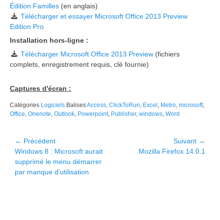
Édition Familles
(en anglais)
Télécharger et essayer Microsoft Office 2013 Preview
Edition Pro
Installation hors-ligne :
Télécharger Microsoft Office 2013 Preview
(fichiers
complets, enregistrement requis, clé fournie)
Captures d'écran :
Catégories
Logiciels
Balises
Access
,
ClickToRun
,
Excel
,
Metro
,
microsoft
,
Office
,
Onenote
,
Outlook
,
Powerpoint
,
Publisher
,
windows
,
Word
Navigation
← Précédent
Suivant →
Article
Article
Windows 8 : Microsoft aurait
Mozilla Firefox 14.0.1
de
précédent :
suivant :
supprimé le menu démarrer
l’article
par manque d’utilisation