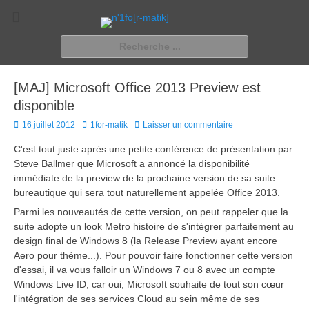
n'1fo[r-matik]
Pour les nymphos d'infos en info…
Rechercher :
[MAJ] Microsoft Office 2013 Preview est
disponible
Posted
Author
16 juillet 2012
1for-matik
Laisser un commentaire
on
C'est tout juste après une petite conférence de présentation par
Steve Ballmer que Microsoft a annoncé la disponibilité
immédiate de la preview de la prochaine version de sa suite
bureautique qui sera tout naturellement appelée Office 2013.
Parmi les nouveautés de cette version, on peut rappeler que la
suite adopte un look Metro histoire de s'intégrer parfaitement au
design final de Windows 8 (la Release Preview ayant encore
Aero pour thème...). Pour pouvoir faire fonctionner cette version
d'essai, il va vous falloir un Windows 7 ou 8 avec un compte
Windows Live ID, car oui, Microsoft souhaite de tout son cœur
l'intégration de ses services Cloud au sein même de ses