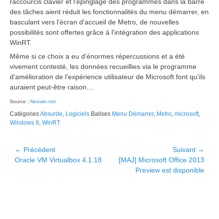
raccourcis clavier et l'épinglage des programmes dans la barre
des tâches aient réduit les fonctionnalités du menu démarrer, en
basculant vers l'écran d'accueil de Metro, de nouvelles
possibilités sont offertes grâce à l'intégration des applications
WinRT.
Même si ce choix a eu d'énormes répercussions et a été
vivement contesté, les données recueillies via le programme
d'amélioration de l'expérience utilisateur de Microsoft font qu'ils
auraient peut-être raison....
Source :
Neowin.net
Catégories
Absurde
,
Logiciels
Balises
Menu Démarrer
,
Metro
,
microsoft
,
Windows 8
,
WinRT
Navigation
← Précédent
Suivant →
Article
Article
Oracle VM Virtualbox 4.1.18
[MAJ] Microsoft Office 2013
de
précédent :
suivant :
Preview est disponible
l’article