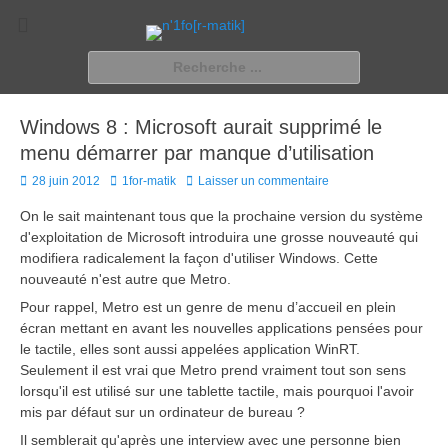
n'1fo[r-matik]
Pour les nymphos d'infos en info…
Rechercher :
Windows 8 : Microsoft aurait supprimé le
menu démarrer par manque d’utilisation
Posted
Author
28 juin 2012
1for-matik
Laisser un commentaire
on
On le sait maintenant tous que la prochaine version du système
d'exploitation de Microsoft introduira une grosse nouveauté qui
modifiera radicalement la façon d'utiliser Windows. Cette
nouveauté n'est autre que Metro.
Pour rappel, Metro est un genre de menu d’accueil en plein
écran mettant en avant les nouvelles applications pensées pour
le tactile, elles sont aussi appelées application WinRT.
Seulement il est vrai que Metro prend vraiment tout son sens
lorsqu'il est utilisé sur une tablette tactile, mais pourquoi l'avoir
mis par défaut sur un ordinateur de bureau ?
Il semblerait qu'après une interview avec une personne bien