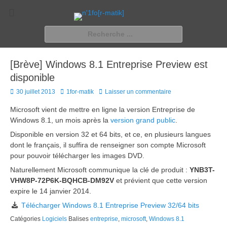
n'1fo[r-matik]
Pour les nymphos d'infos en info…
Rechercher :
[Brève] Windows 8.1 Entreprise Preview est
disponible
Posted
Author
30 juillet 2013
1for-matik
Laisser un commentaire
on
Microsoft vient de mettre en ligne la version Entreprise de
Windows 8.1, un mois après la
version grand public
.
Disponible en version 32 et 64 bits, et ce, en plusieurs langues
dont le français, il suffira de renseigner son compte Microsoft
pour pouvoir télécharger les images DVD.
Naturellement Microsoft communique la clé de produit :
YNB3T-
VHW8P-72P6K-BQHCB-DM92V
et prévient que cette version
expire le 14 janvier 2014.
Télécharger Windows 8.1 Entreprise Preview 32/64 bits
Catégories
Logiciels
Balises
entreprise
,
microsoft
,
Windows 8.1