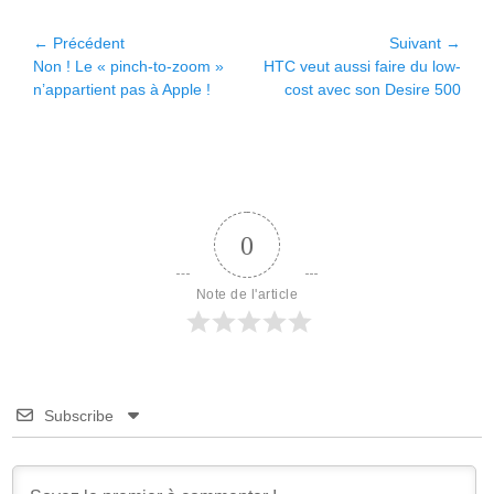
Navigation
← Précédent
Suivant →
Article
Article
Non ! Le « pinch-to-zoom »
HTC veut aussi faire du low-
de
précédent :
suivant :
n’appartient pas à Apple !
cost avec son Desire 500
l’article
0
Note de l'article
Subscribe