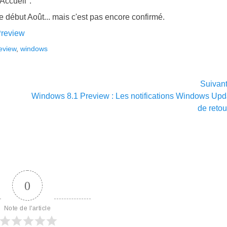
Accueil".
 début Août... mais c'est pas encore confirmé.
Preview
eview
,
windows
Suivan
Article
Windows 8.1 Preview : Les notifications Windows Upd
suivant :
de reto
0
Note de l'article