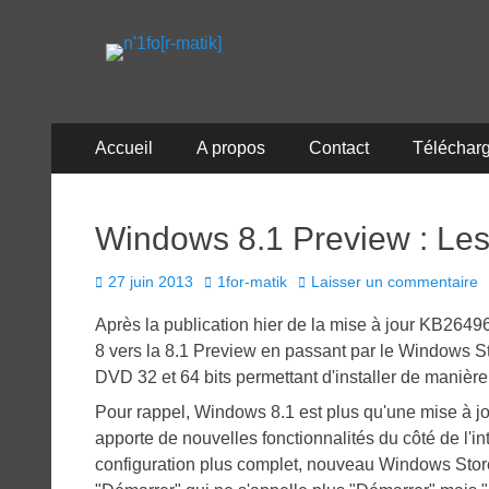
n'1fo[r-matik]
Pour les nymphos d'infos en info…
Menu
Aller
Accueil
A propos
Contact
Téléchar
au
principal
contenu
Windows 8.1 Preview : Le
Posted
Author
27 juin 2013
1for-matik
Laisser un commentaire
on
Après la publication hier de la mise à jour KB2649
8 vers la 8.1 Preview en passant par le Windows Sto
DVD 32 et 64 bits permettant d'installer de manière 
Pour rappel, Windows 8.1 est plus qu'une mise à jo
apporte de nouvelles fonctionnalités du côté de l'i
configuration plus complet, nouveau Windows Store,