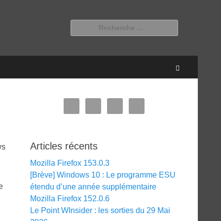
Rechercher :
Recherche
Articles récents
ws
Mozilla Firefox 153.0.3
[Brève] Windows 10 : Le programme ESU
e
étendu d’une année supplémentaire
Mozilla Firefox 152.0.6
Le Point WInsider : les sorties du 29 Mai