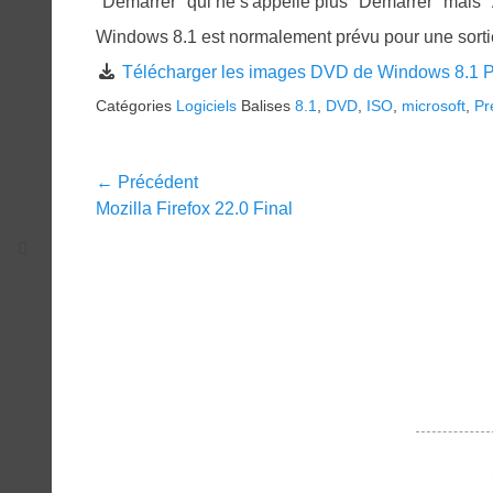
"Démarrer" qui ne s'appelle plus "Démarrer" mais "
Windows 8.1 est normalement prévu pour une sortie
Télécharger les images DVD de Windows 8.1 
Catégories
Logiciels
Balises
8.1
,
DVD
,
ISO
,
microsoft
,
Pr
Navigation
← Précédent
Article
Mozilla Firefox 22.0 Final
de
précédent :
l’article