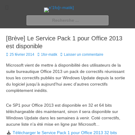
n'1fo[r-matik]
Pour les nymphos d'infos en info…
Rechercher :
[Brève] Le Service Pack 1 pour Office 2013
est disponible
Posted
Author
25 février 2014
1for-matik
Laisser un commentaire
on
Microsoft vient de mettre à disponibilité des utilisateurs de la
suite bureautique Office 2013 un pack de correctifs réunissant
tous les correctifs publiés sur Windows Update depuis la sortie
du logiciel jusqu'à aujourd'hui avec d'autres correctifs
complètement inédits.
Ce SP1 pour Office 2013 est disponible en 32 et 64 bits
téléchargeable dès maintenant, sinon il sera disponible sur
Windows Update dans les semaines à venir. Coté correctifs,
aucune liste n'a été mise en ligne par Microsoft...
Télécharger le Service Pack 1 pour Office 2013 32 bits