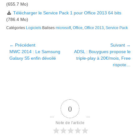
(655.7 Mo)
Télécharger le Service Pack 1 pour Office 2013 64 bits
(786.4 Mo)
Catégories
Logiciels
Balises
microsoft
,
Office
,
Office 2013
,
Service Pack
Navigation
← Précédent
Suivant →
Article
Article
MWC 2014 : Le Samsung
ADSL : Bouygues propose le
de
précédent :
suivant :
Galaxy S5 enfin dévoilé
triple-play à 20€/mois, Free
l’article
rispote…
0
Note de l'article