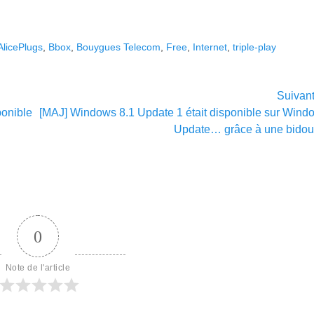
AlicePlugs
,
Bbox
,
Bouygues Telecom
,
Free
,
Internet
,
triple-play
Suivan
Article
ponible
[MAJ] Windows 8.1 Update 1 était disponible sur Wind
suivant :
Update… grâce à une bidoui
0
Note de l'article