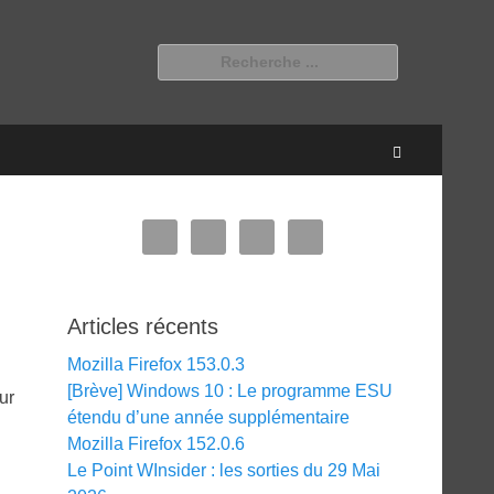
Rechercher :
Recherche
Articles récents
Mozilla Firefox 153.0.3
[Brève] Windows 10 : Le programme ESU
ur
étendu d’une année supplémentaire
Mozilla Firefox 152.0.6
Le Point WInsider : les sorties du 29 Mai