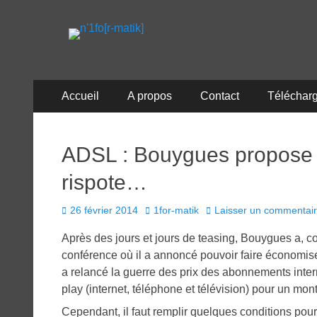
n'1fo[r-matik]
Pour les nymphos d'infos en info…
Menu
Aller
Accueil
A propos
Contact
Téléchar
au
principal
contenu
ADSL : Bouygues propose le
rispote…
Posted
Author
26 février 2014
1for-matik
Laisser un commentai
on
Après des jours et jours de teasing, Bouygues a,
conférence où il a annoncé pouvoir faire économise
a relancé la guerre des prix des abonnements intern
play (internet, téléphone et télévision) pour un mo
Cependant, il faut remplir quelques conditions pour b