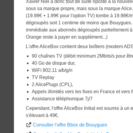
Xavier Niel a donc tout de suite riposté à la nouv
sous sa marque propre, mais sous la marque Alice. Ai
(19.98€ + 1.99€ pour l'option TV) tombe à 19.98€/
dégroupés soit 1 centime de moins que Bouygues. Mai
immédiate aux abonnés dégroupés partiellement à u
Orange reste à payer en supplément...)
L'offre AliceBox contient deux boîtiers (modem ADS
90 chaînes TV (débit minimum 2Mbits/s pour être 
40 Go de disque dur,
WiFi 802.11 a/b/g/n
TV Replay
2 AlicePlugs (CPL),
Appels illimités vers les fixes en France et vers 
Assistance téléphonique 7j/7
Cependant, l'offre AliceBox Initial est soumis à un 
s'élevant à 49€.
Consulter l'offre Bbox de Bouygues