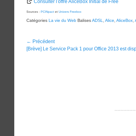
Consulter l'offre AliceBox Initial de Free
Sources :
PCINpact
et
Univers Freebox
Catégories
La vie du Web
Balises
ADSL
,
Alice
,
AliceBox
,
Navigation
← Précédent
Article
[Brève] Le Service Pack 1 pour Office 2013 est dis
de
précédent :
l’article