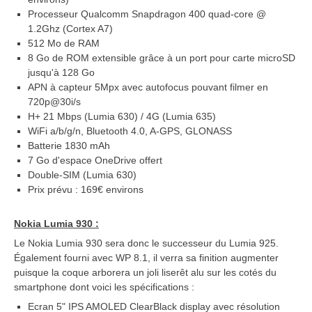
Processeur Qualcomm Snapdragon 400 quad-core @
1.2Ghz (Cortex A7)
512 Mo de RAM
8 Go de ROM extensible grâce à un port pour carte microSD
jusqu'à 128 Go
APN à capteur 5Mpx avec autofocus pouvant filmer en
720p@30i/s
H+ 21 Mbps (Lumia 630) / 4G (Lumia 635)
WiFi a/b/g/n, Bluetooth 4.0, A-GPS, GLONASS
Batterie 1830 mAh
7 Go d'espace OneDrive offert
Double-SIM (Lumia 630)
Prix prévu : 169€ environs
Nokia Lumia 930 :
Le Nokia Lumia 930 sera donc le successeur du Lumia 925.
Également fourni avec WP 8.1, il verra sa finition augmenter
puisque la coque arborera un joli liserêt alu sur les cotés du
smartphone dont voici les spécifications :
Ecran 5" IPS AMOLED ClearBlack display avec résolution