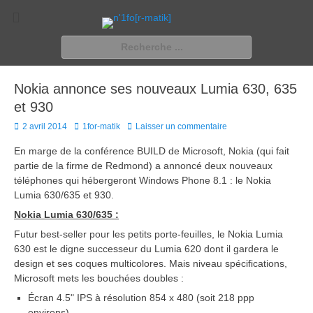
n'1fo[r-matik]
Pour les nymphos d'infos en info…
Rechercher :
Nokia annonce ses nouveaux Lumia 630, 635
et 930
Posted
Author
2 avril 2014
1for-matik
Laisser un commentaire
on
En marge de la conférence BUILD de Microsoft, Nokia (qui fait
partie de la firme de Redmond) a annoncé deux nouveaux
téléphones qui hébergeront Windows Phone 8.1 : le Nokia
Lumia 630/635 et 930.
Nokia Lumia 630/635 :
Futur best-seller pour les petits porte-feuilles, le Nokia Lumia
630 est le digne successeur du Lumia 620 dont il gardera le
design et ses coques multicolores. Mais niveau spécifications,
Microsoft mets les bouchées doubles :
Écran 4.5" IPS à résolution 854 x 480 (soit 218 ppp
environs)