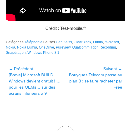
Crédit : Test-mobile.fr
Catégories
Téléphonie
Balises
Carl Zeiss
,
ClearBlack
,
Lumia
,
microsoft
,
Nokia
,
Nokia Lumia
,
OneDrive
,
Pureview
,
Qualcomm
,
Rich Recording
,
Snapdragon
,
Windows Phone 8.1
Navigation
← Précédent
Suivant →
Article
Article
[Brève] Microsoft BUILD :
Bouygues Telecom passe au
de
précédent :
suivant :
Windows devient gratuit ! …
plan B : se faire racheter par
l’article
pour les OEMs… sur des
Free
écrans inférieurs à 9″