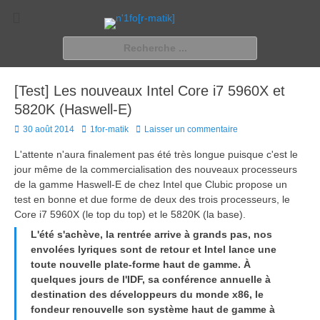
n'1fo[r-matik]
Pour les nymphos d'infos en info…
Rechercher :
[Test] Les nouveaux Intel Core i7 5960X et
5820K (Haswell-E)
Posted
Author
30 août 2014
1for-matik
Laisser un commentaire
on
L'attente n'aura finalement pas été très longue puisque c'est le
jour même de la commercialisation des nouveaux processeurs
de la gamme Haswell-E de chez Intel que Clubic propose un
test en bonne et due forme de deux des trois processeurs, le
Core i7 5960X (le top du top) et le 5820K (la base).
L'été s'achève, la rentrée arrive à grands pas, nos
envolées lyriques sont de retour et Intel lance une
toute nouvelle plate-forme haut de gamme. À
quelques jours de l'IDF, sa conférence annuelle à
destination des développeurs du monde x86, le
fondeur renouvelle son système haut de gamme à