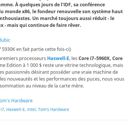
mme. À quelques jours de l'IDF, sa conférence
du monde x86, le fondeur renouvelle son système haut
nthousiastes. Un marché toujours aussi réduit - le
x - mais qui continue de faire rêver.
lubic
5930K en fait partie cette fois-ci)
s premiers processeurs
Haswell-E
, les
Core i7–5960X, Core
me Edition à 1 000 $ reste une vitrine technologique, mais
 les passionnés désirant posséder une vraie machine de
e, les nouveautés et les performances des puces, nous vous
nsommation au niveau de la carte mère.
 Tom's Hardware
 i7
,
Haswell-E
,
Intel
,
Tom's Hardware