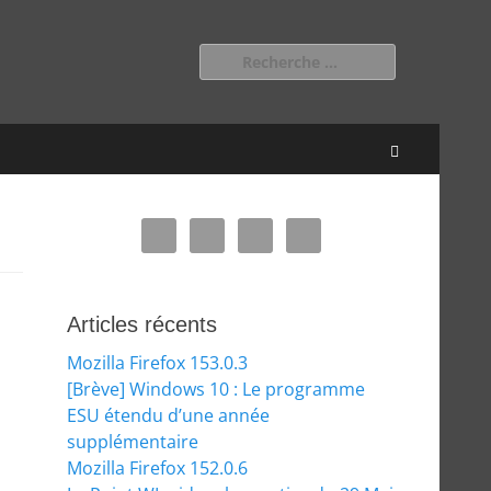
Rechercher :
Recherche
Articles récents
Mozilla Firefox 153.0.3
[Brève] Windows 10 : Le programme
ESU étendu d’une année
supplémentaire
Mozilla Firefox 152.0.6