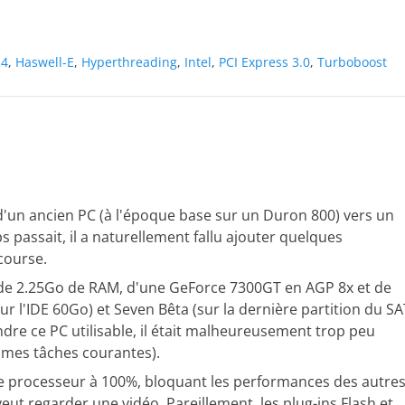
4
,
Haswell-E
,
Hyperthreading
,
Intel
,
PCI Express 3.0
,
Turboboost
u d'un ancien PC (à l'époque base sur un Duron 800) vers un
 passait, il a naturellement fallu ajouter quelques
course.
é de 2.25Go de RAM, d'une GeForce 7300GT en AGP 8x et de
sur l'IDE 60Go) et Seven Bêta (sur la dernière partition du S
dre ce PC utilisable, il était malheureusement trop peu
n mes tâches courantes).
e le processeur à 100%, bloquant les performances des autre
veut regarder une vidéo. Pareillement, les plug-ins Flash et