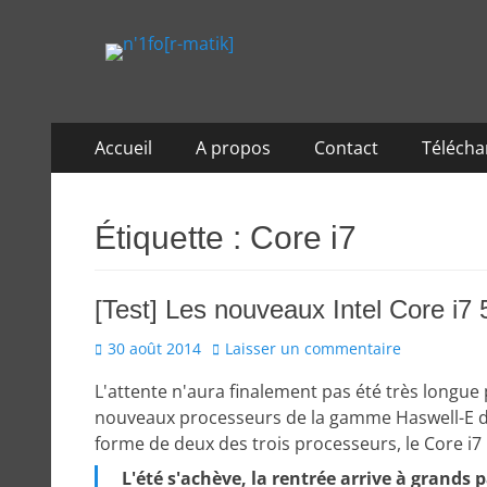
n'1fo[r-matik]
Pour les nymphos d'infos en info…
Aller
Menu
Accueil
A propos
Contact
Téléch
au
principal
contenu
Étiquette :
Core i7
[Test] Les nouveaux Intel Core i7
Posted
30 août 2014
Laisser un commentaire
on
L'attente n'aura finalement pas été très longue
nouveaux processeurs de la gamme Haswell-E de
forme de deux des trois processeurs, le Core i7 5
L'été s'achève, la rentrée arrive à grands 