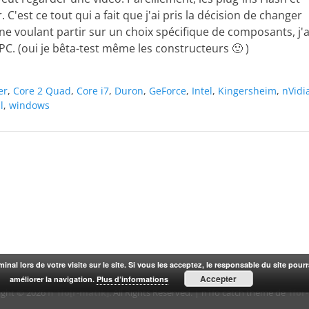
C'est ce tout qui a fait que j'ai pris la décision de changer
ne voulant partir sur un choix spécifique de composants, j'a
C. (oui je bêta-test même les constructeurs 🙂 )
er
,
Core 2 Quad
,
Core i7
,
Duron
,
GeForce
,
Intel
,
Kingersheim
,
nVidi
l
,
windows
rminal lors de votre visite sur le site. Si vous les acceptez, le responsable du site pou
Accepter
améliorer la navigation.
Plus d’informations
ight © 2026
n'1fo[r-matik]
. All Rights Reserved. | n1fo catch theme de
1for