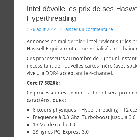
Intel dévoile les prix de ses Hasw
Hyperthreading
Posted
26 août 2014
Laisser un commentaire
on
Annoncés en mai dernier, Intel revient sur les 
Haswell-E qui seront commercialisés prochaineme
Ces processeurs au nombre de 3 (pour l'instant)
nécessitant de nouvelles cartes mère (avec soc
vive... la DDR4 acceptant le 4-channel.
Core i7 5820k:
Ce processeur est le moins cher et sera proposé p
caractéristiques :
6 cœurs physiques + Hyperthreading = 12 cœ
Fréquence à 3.3 Ghz, Turboboost jusqu'à 3.6
15 Mo de cache L3
28 lignes PCI Express 3.0