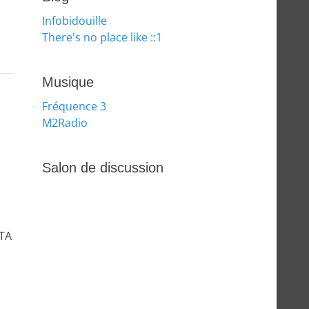
Infobidouille
There's no place like ::1
Musique
Fréquence 3
M2Radio
Salon de discussion
ATA
s