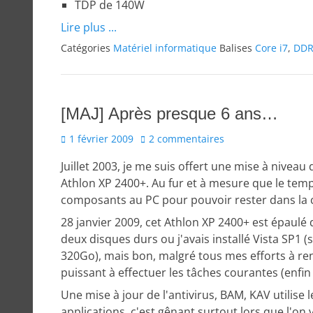
TDP de 140W
Lire plus ...
Catégories
Matériel informatique
Balises
Core i7
,
DDR
[MAJ] Après presque 6 ans…
Posted
1 février 2009
2 commentaires
on
Juillet 2003, je me suis offert une mise à nivea
Athlon XP 2400+. Au fur et à mesure que le temps
composants au PC pour pouvoir rester dans la 
28 janvier 2009, cet Athlon XP 2400+ est épaul
deux disques durs ou j'avais installé Vista SP1 (
320Go), mais bon, malgré tous mes efforts à ren
puissant à effectuer les tâches courantes (enfi
Une mise à jour de l'antivirus, BAM, KAV utilis
applications, c'est gênant surtout lors que l'on 