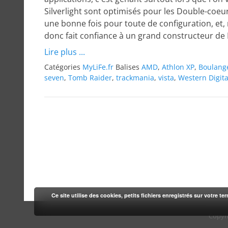
Silverlight sont optimisés pour les Double-coeur. 
une bonne fois pour toute de configuration, et, 
donc fait confiance à un grand constructeur de P
Lire plus ...
Catégories
MyLiFe.fr
Balises
AMD
,
Athlon XP
,
Boulang
seven
,
Tomb Raider
,
trackmania
,
vista
,
Western Digita
Ce site utilise des cookies, petits fichiers enregistrés sur votre te
Copyr