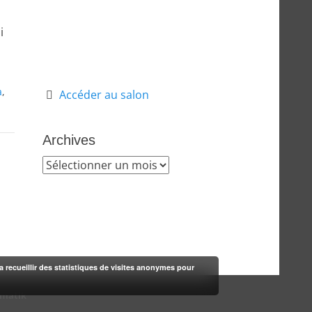
i
a
,
Accéder au salon
Archives
Archives
rra recueillir des statistiques de visites anonymes pour
-matik