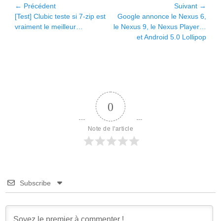
Navigation
← Précédent
Suivant →
Article
Article
[Test] Clubic teste si 7-zip est
Google annonce le Nexus 6,
de
précédent :
suivant :
vraiment le meilleur…
le Nexus 9, le Nexus Player…
l’article
et Android 5.0 Lollipop
0
Note de l'article
Subscribe