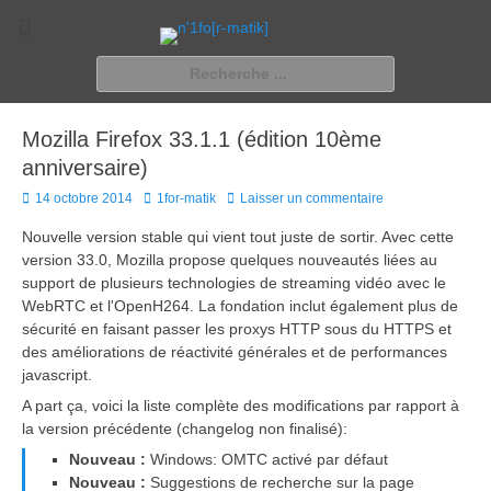
n'1fo[r-matik]
Pour les nymphos d'infos en info…
Rechercher :
Mozilla Firefox 33.1.1 (édition 10ème
anniversaire)
Posted
Author
14 octobre 2014
1for-matik
Laisser un commentaire
on
Nouvelle version stable qui vient tout juste de sortir. Avec cette
version 33.0, Mozilla propose quelques nouveautés liées au
support de plusieurs technologies de streaming vidéo avec le
WebRTC et l'OpenH264. La fondation inclut également plus de
sécurité en faisant passer les proxys HTTP sous du HTTPS et
des améliorations de réactivité générales et de performances
javascript.
A part ça, voici la liste complète des modifications par rapport à
la version précédente (changelog non finalisé):
Nouveau :
Windows: OMTC activé par défaut
Nouveau :
Suggestions de recherche sur la page