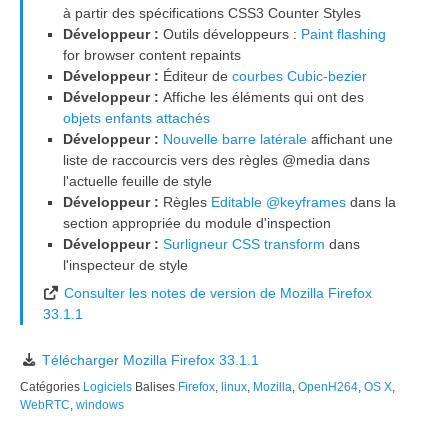
à partir des spécifications CSS3 Counter Styles
Développeur :
Outils développeurs :
Paint flashing
for browser content repaints
Développeur :
Éditeur de
courbes Cubic-bezier
Développeur :
Affiche les éléments qui ont des
objets enfants attachés
Développeur :
Nouvelle barre latérale
affichant une
liste de raccourcis vers des règles @media dans
l'actuelle feuille de style
Développeur :
Règles
Editable @keyframes
dans la
section appropriée du module d'inspection
Développeur :
Surligneur
CSS transform
dans
l'inspecteur de style
Consulter les notes de version de Mozilla Firefox
33.1.1
Télécharger Mozilla Firefox 33.1.1
Catégories
Logiciels
Balises
Firefox
,
linux
,
Mozilla
,
OpenH264
,
OS X
,
WebRTC
,
windows