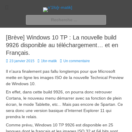
n'1fo[r-matik]
Pour les nymphos d'infos en info…
Rechercher :
[Brève] Windows 10 TP : La nouvelle build
9926 disponible au téléchargement… et en
Français.
Posted
Author
23 janvier 2015
1for-matik
Un commentaire
on
Il n'aura finalement pas fallu longtemps pour que Microsoft
mette en ligne les images ISO de la nouvelle Technical Preview
de Windows 10.
En effet, dans cette build 9926, on pourra donc retrouver
Cortana, le nouveau menu démarrer avec sa fonction de plein
écran, le mode Tablette, etc... Mais pas encore de Spartan. Ce
sera donc une version basique d'Internet Explorer 11 qui
prendra le relais.
Comme prévu, Windows 10 TP 9926 est disponible en 25
langues dont le français et les images ISO 32 et 64 bits sont