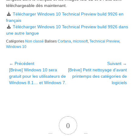
téléchargeable dès maintenant.
Télécharger Windows 10 Technical Preview build 9926 en
français
Télécharger Windows 10 Technical Preview build 9926 dans
une autre langue
Catégories
Non classé
Balises
Cortana
,
microsoft
,
Technical Preview
,
Windows 10
Navigation
← Précédent
Suivant →
Article
Article
[Brève] Windows 10 sera
[Brève] Petit nettoyage d’avant
de
précédent :
suivant :
gratuit pour les utilisateurs de
printemps des catégories de
l’article
Windows 8.1… et Windows 7.
logiciels
0