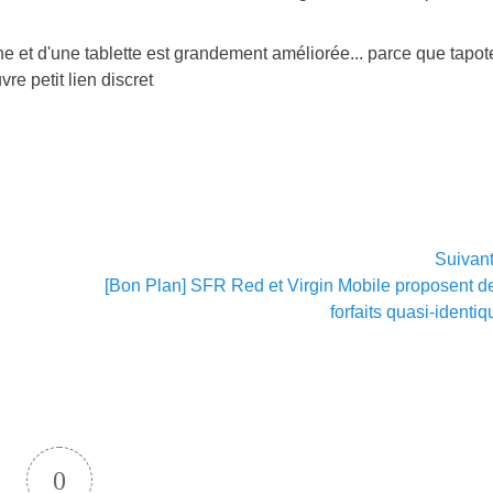
ne et d'une tablette est grandement améliorée... parce que tapot
re petit lien discret
Suivan
Article
[Bon Plan] SFR Red et Virgin Mobile proposent d
suivant :
forfaits quasi-identi
0