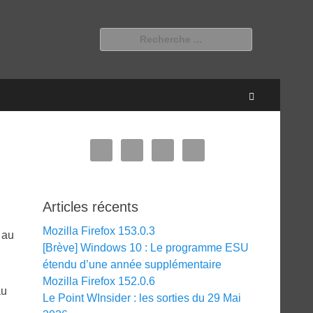
Rechercher :
Recherche
Articles récents
Mozilla Firefox 153.0.3
 au
[Brève] Windows 10 : Le programme ESU
étendu d’une année supplémentaire
Mozilla Firefox 152.0.6
au
Le Point WInsider : les sorties du 29 Mai