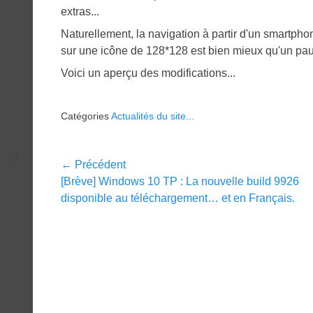
extras...
Naturellement, la navigation à partir d'un smartpho
sur une icône de 128*128 est bien mieux qu'un pauv
Voici un aperçu des modifications...
Catégories
Actualités du site...
Navigation
← Précédent
Article
[Brève] Windows 10 TP : La nouvelle build 9926
de
précédent :
disponible au téléchargement… et en Français.
l’article