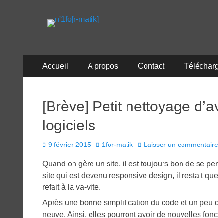
n'1fo[r-matik]
Pour les nymphos d'infos en info…
Menu
Aller
Accueil
A propos
Contact
Téléchar
au
principal
contenu
[Brève] Petit nettoyage d’
logiciels
Posted
Author
9 février 2015
1for-matik
Laisser un commentaire
on
Quand on gère un site, il est toujours bon de se pe
site qui est devenu responsive design, il restait q
refait à la va-vite.
Après une bonne simplification du code et un peu de
neuve. Ainsi, elles pourront avoir de nouvelles fon