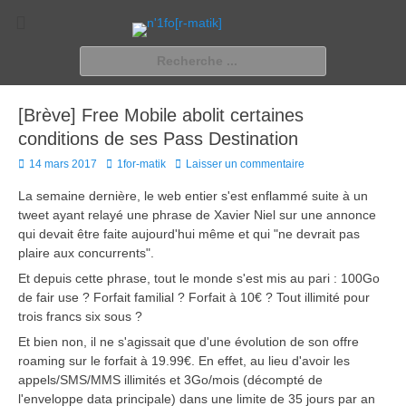
n'1fo[r-matik]
Pour les nymphos d'infos en info…
Rechercher :
[Brève] Free Mobile abolit certaines
conditions de ses Pass Destination
Posted
Author
14 mars 2017
1for-matik
Laisser un commentaire
on
La semaine dernière, le web entier s'est enflammé suite à un
tweet ayant relayé une phrase de Xavier Niel sur une annonce
qui devait être faite aujourd'hui même et qui "ne devrait pas
plaire aux concurrents".
Et depuis cette phrase, tout le monde s'est mis au pari : 100Go
de fair use ? Forfait familial ? Forfait à 10€ ? Tout illimité pour
trois francs six sous ?
Et bien non, il ne s'agissait que d'une évolution de son offre
roaming sur le forfait à 19.99€. En effet, au lieu d'avoir les
appels/SMS/MMS illimités et 3Go/mois (décompté de
l'enveloppe data principale) dans une limite de 35 jours par an