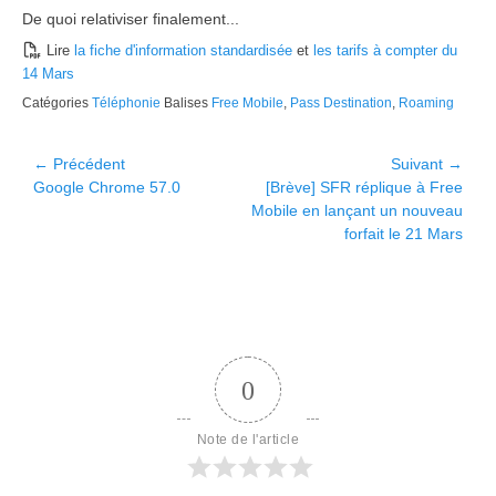
De quoi relativiser finalement...
Lire
la fiche d'information standardisée
et
les tarifs à compter du
14 Mars
Catégories
Téléphonie
Balises
Free Mobile
,
Pass Destination
,
Roaming
Navigation
← Précédent
Suivant →
Article
Article
Google Chrome 57.0
[Brève] SFR réplique à Free
de
précédent :
suivant :
Mobile en lançant un nouveau
l’article
forfait le 21 Mars
0
Note de l'article