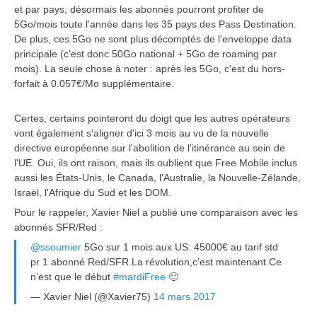
et par pays, désormais les abonnés pourront profiter de
5Go/mois toute l'année dans les 35 pays des Pass Destination.
De plus, ces 5Go ne sont plus décomptés de l'enveloppe data
principale (c'est donc 50Go national + 5Go de roaming par
mois). La seule chose à noter : après les 5Go, c'est du hors-
forfait à 0.057€/Mo supplémentaire.
Certes, certains pointeront du doigt que les autres opérateurs
vont également s'aligner d'ici 3 mois au vu de la nouvelle
directive européenne sur l'abolition de l'itinérance au sein de
l'UE. Oui, ils ont raison, mais ils oublient que Free Mobile inclus
aussi les États-Unis, le Canada, l'Australie, la Nouvelle-Zélande,
Israël, l'Afrique du Sud et les DOM.
Pour le rappeler, Xavier Niel a publié une comparaison avec les
abonnés SFR/Red :
@ssoumier
5Go sur 1 mois aux US: 45000€ au tarif std
pr 1 abonné Red/SFR.La révolution,c’est maintenant.Ce
n’est que le début
#mardiFree
🙂
— Xavier Niel (@Xavier75)
14 mars 2017