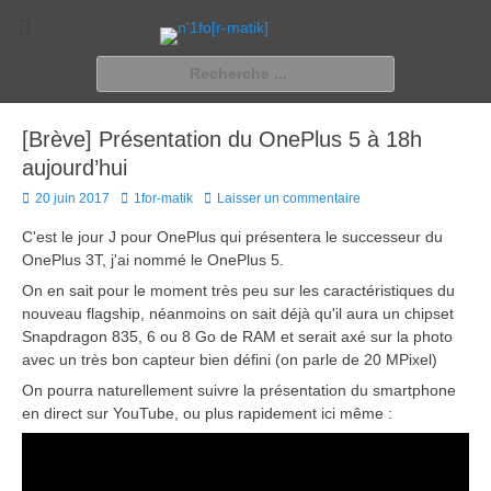
n'1fo[r-matik]
Pour les nymphos d'infos en info…
Rechercher :
[Brève] Présentation du OnePlus 5 à 18h
aujourd’hui
Posted
Author
20 juin 2017
1for-matik
Laisser un commentaire
on
C'est le jour J pour OnePlus qui présentera le successeur du
OnePlus 3T, j'ai nommé le OnePlus 5.
On en sait pour le moment très peu sur les caractéristiques du
nouveau flagship, néanmoins on sait déjà qu'il aura un chipset
Snapdragon 835, 6 ou 8 Go de RAM et serait axé sur la photo
avec un très bon capteur bien défini (on parle de 20 MPixel)
On pourra naturellement suivre la présentation du smartphone
en direct sur YouTube, ou plus rapidement ici même :