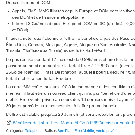
Depuis Europe et DOM :
Appels, SMS, MMS illimités depuis Europe et DOM vers les fixes
des DOM et de France métropolitaine
Internet 3 Go/mois depuis Europe et DOM en 3G (au-delà : 0,
et DOM)
Il faudra noter que l'abonné à l'offre
ne bénéficiera pas
des Pass Des
États-Unis, Canada, Mexique, Algérie, Afrique du Sud, Australie, Nou
Turquie, Thaïlande et Russie) avant la fin de l'offre !
Le prix remisé pendant 12 mois est de 0.99€/mois et une fois le ter
passera automatiquement sur le forfait Free à 19.99€/mois (avec l
25Go de roaming + Pass Destination) auquel il pourra déduire 4€/m
forfait mobile à son forfait Freebox.
La carte SIM coûte toujours 10€ à la commande et les conditions d'
mêmes : il faut être un nouveau client qui n'a pas "bénéficié d'une 
mobile Free vente-privee au cours des 13 derniers mois et ayant rési
30 jours précédents la souscription à l’offre promotionnelle."
L'offre est valable jusqu'au 20 Juin 6h (et sera probablement prolo
Bénéficier de l'offre Free Mobile 50Go à 0.99€/mois sur Vente-P
Catégories
Téléphonie
Balises
Bon Plan
,
Free Mobile
,
Vente-privée