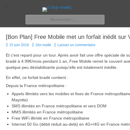
n'1fo[r-matik]
Pour les nymphos d'infos en info…
Rechercher :
[Bon Plan] Free Mobile met un forfait inédit sur
Posted
Author
15 juin 2018
1for-matik
Laisser un commentaire
on
Et c'est reparti pour un tour. Après avoir fait une offre spéciale de s
bradé à 4.99€/mois pendant 1 an, Free Mobile remet le couvert ave
quelque peu déstabilisante puisqu'elle est totalement inédite.
En effet, ce forfait bradé contient :
Depuis la France métropolitaine :
Appels illimités vers les mobiles et fixes de France métropolitai
Mayotte)
SMS illimités en France métropolitaine et vers DOM
MMS illimités en France métropolitaine
Free WiFi illimité en France métropolitaine
Internet 50 Go (débit réduit au-delà) en 4G+/4G en France métro