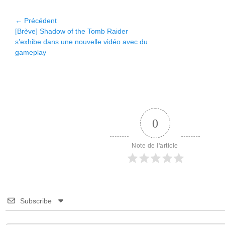
Navigation
← Précédent
Article
Article
[Brève] Shadow of the Tomb Raider
de
précédent :
suivant :
s’exhibe dans une nouvelle vidéo avec du
l’article
gameplay
0
Note de l'article
Subscribe