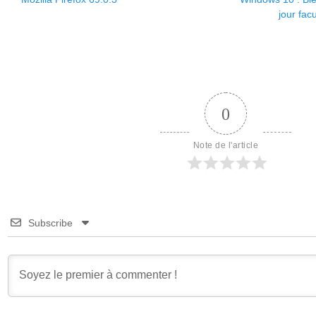
de
précédent :
suivant :
jour fac
l’article
0
Note de l'article
Subscribe