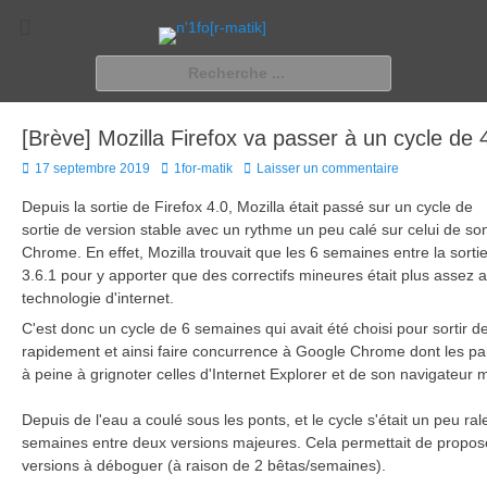
n'1fo[r-matik]
Pour les nymphos d'infos en info…
Rechercher :
[Brève] Mozilla Firefox va passer à un cycle d
Posted
Author
17 septembre 2019
1for-matik
Laisser un commentaire
on
Depuis la sortie de Firefox 4.0, Mozilla était passé sur un cycle de
sortie de version stable avec un rythme un peu calé sur celui de s
Chrome. En effet, Mozilla trouvait que les 6 semaines entre la sorti
3.6.1 pour y apporter que des correctifs mineures était plus assez 
technologie d'internet.
C'est donc un cycle de 6 semaines qui avait été choisi pour sortir 
rapidement et ainsi faire concurrence à Google Chrome dont les 
à peine à grignoter celles d'Internet Explorer et de son navigateur 
Depuis de l'eau a coulé sous les ponts, et le cycle s'était un peu ral
semaines entre deux versions majeures. Cela permettait de propos
versions à déboguer (à raison de 2 bêtas/semaines).