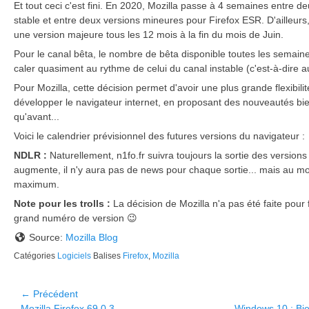
Et tout ceci c'est fini. En 2020, Mozilla passe à 4 semaines entre 
stable et entre deux versions mineures pour Firefox ESR. D'ailleurs
une version majeure tous les 12 mois à la fin du mois de Juin.
Pour le canal bêta, le nombre de bêta disponible toutes les semai
caler quasiment au rythme de celui du canal instable (c'est-à-dire 
Pour Mozilla, cette décision permet d'avoir une plus grande flexibili
développer le navigateur internet, en proposant des nouveautés bi
qu'avant...
Voici le calendrier prévisionnel des futures versions du navigateur :
NDLR :
Naturellement, n1fo.fr suivra toujours la sortie des versions
augmente, il n'y aura pas de news pour chaque sortie... mais au m
maximum.
Note pour les trolls :
La décision de Mozilla n'a pas été faite pour f
grand numéro de version 😉
Source:
Mozilla Blog
Catégories
Logiciels
Balises
Firefox
,
Mozilla
Navigation
← Précédent
Article
Article
Mozilla Firefox 69.0.3
Windows 10 : Bie