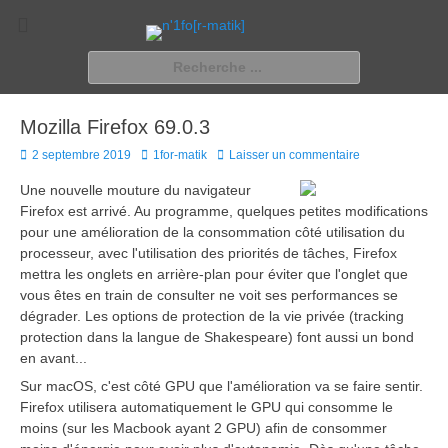
n'1fo[r-matik]
Pour les nymphos d'infos en info…
Rechercher :
Mozilla Firefox 69.0.3
Posted
Author
2 septembre 2019
1for-matik
Laisser un commentaire
on
Une nouvelle mouture du navigateur
Firefox est arrivé. Au programme, quelques petites modifications
pour une amélioration de la consommation côté utilisation du
processeur, avec l'utilisation des priorités de tâches, Firefox
mettra les onglets en arrière-plan pour éviter que l'onglet que
vous êtes en train de consulter ne voit ses performances se
dégrader. Les options de protection de la vie privée (tracking
protection dans la langue de Shakespeare) font aussi un bond
en avant...
Sur macOS, c'est côté GPU que l'amélioration va se faire sentir.
Firefox utilisera automatiquement le GPU qui consomme le
moins (sur les Macbook ayant 2 GPU) afin de consommer