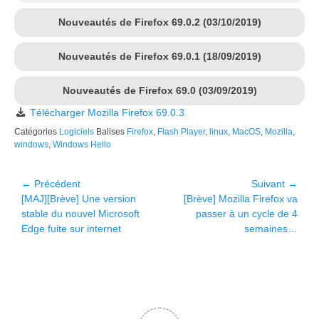
Nouveautés de Firefox 69.0.2 (03/10/2019)
Nouveautés de Firefox 69.0.1 (18/09/2019)
Nouveautés de Firefox 69.0 (03/09/2019)
Télécharger Mozilla Firefox 69.0.3
Catégories
Logiciels
Balises
Firefox
,
Flash Player
,
linux
,
MacOS
,
Mozilla
,
windows
,
Windows Hello
Navigation
← Précédent
Suivant →
Article
Article
[MAJ][Brève] Une version
[Brève] Mozilla Firefox va
de
précédent :
suivant :
stable du nouvel Microsoft
passer à un cycle de 4
l’article
Edge fuite sur internet
semaines…