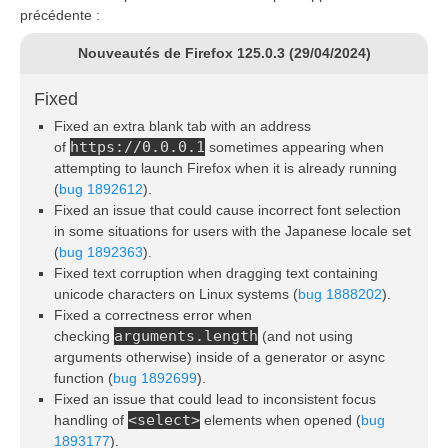
précédente :
Nouveautés de Firefox 125.0.3 (29/04/2024)
Fixed
Fixed an extra blank tab with an address
https://0.0.0.1
of
sometimes appearing when
attempting to launch Firefox when it is already running
(
bug 1892612
).
Fixed an issue that could cause incorrect font selection
in some situations for users with the Japanese locale set
(
bug 1892363
).
Fixed text corruption when dragging text containing
unicode characters on Linux systems (
bug 1888202
).
Fixed a correctness error when
arguments.length
checking
(and not using
arguments otherwise) inside of a generator or async
function (
bug 1892699
).
Fixed an issue that could lead to inconsistent focus
<select>
handling of
elements when opened (
bug
1893177
).