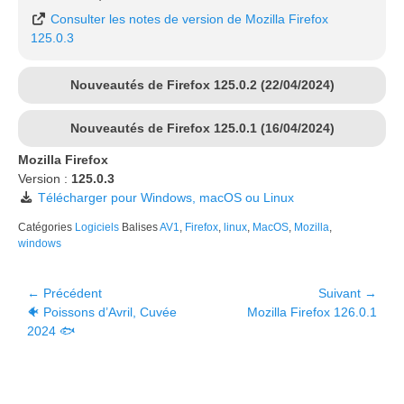
Consulter les notes de version de Mozilla Firefox
125.0.3
Nouveautés de Firefox 125.0.2 (22/04/2024)
Nouveautés de Firefox 125.0.1 (16/04/2024)
Mozilla Firefox
Version :
125.0.3
Télécharger pour Windows, macOS ou Linux
Catégories
Logiciels
Balises
AV1
,
Firefox
,
linux
,
MacOS
,
Mozilla
,
windows
Navigation
← Précédent
Suivant →
Article
Article
🐠 Poissons d’Avril, Cuvée
Mozilla Firefox 126.0.1
de
précédent :
suivant :
2024 🐟
l’article