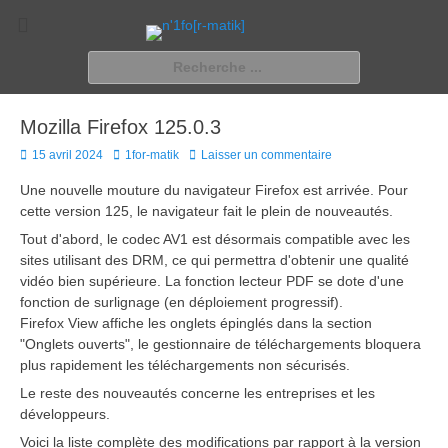
n'1fo[r-matik]
Pour les nymphos d'infos en info…
Rechercher :
Mozilla Firefox 125.0.3
Posted
Author
15 avril 2024
1for-matik
Laisser un commentaire
on
Une nouvelle mouture du navigateur Firefox est arrivée. Pour
cette version 125, le navigateur fait le plein de nouveautés.
Tout d'abord, le codec AV1 est désormais compatible avec les
sites utilisant des DRM, ce qui permettra d'obtenir une qualité
vidéo bien supérieure. La fonction lecteur PDF se dote d'une
fonction de surlignage (en déploiement progressif).
Firefox View affiche les onglets épinglés dans la section
"Onglets ouverts", le gestionnaire de téléchargements bloquera
plus rapidement les téléchargements non sécurisés.
Le reste des nouveautés concerne les entreprises et les
développeurs.
Voici la liste complète des modifications par rapport à la version