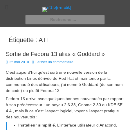
n'1fo[r-matik]
Pour les nymphos d'infos en info…
Rechercher :
Étiquette :
ATI
Sortie de Fedora 13 alias « Goddard »
Posted
25 mai 2010
Laisser un commentaire
on
C'est aujourd'hui qu'est sorti une nouvelle version de la
distribution Linux dérivée de Red Hat et maintenue par la
communauté des utilisateurs, j'ai nommé Goddard (de son nom
de code) ou plutôt Fedora 13.
Fedora 13 arrive avec quelques bonnes nouveautés par rapport
à son prédécesseur : un noyau 2.6.33, Gnome 2.30 ou KDE SE
4.4., mais là ce n'est l'aspect logiciel, voyons l'aspect pratique
des nouveautés :
Installeur simplifié.
L'interface utilisateur d'Anacond,