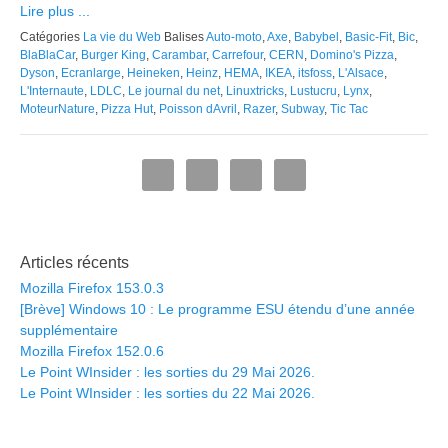
Lire plus ...
Catégories
La vie du Web
Balises
Auto-moto
,
Axe
,
Babybel
,
Basic-Fit
,
Bic
,
BlaBlaCar
,
Burger King
,
Carambar
,
Carrefour
,
CERN
,
Domino's Pizza
,
Dyson
,
Ecranlarge
,
Heineken
,
Heinz
,
HEMA
,
IKEA
,
itsfoss
,
L'Alsace
,
L'Internaute
,
LDLC
,
Le journal du net
,
Linuxtricks
,
Lustucru
,
Lynx
,
MoteurNature
,
Pizza Hut
,
Poisson dAvril
,
Razer
,
Subway
,
Tic Tac
Articles récents
Mozilla Firefox 153.0.3
[Brève] Windows 10 : Le programme ESU étendu d’une année
supplémentaire
Mozilla Firefox 152.0.6
Le Point WInsider : les sorties du 29 Mai 2026.
Le Point WInsider : les sorties du 22 Mai 2026.