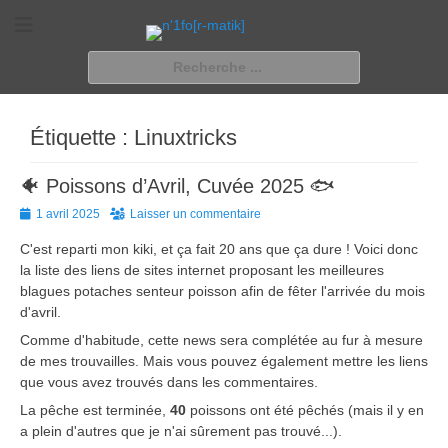
n'1fo[r-matik]
Pour les nymphos d'infos en info…
Rechercher :
Étiquette :
Linuxtricks
🐠 Poissons d’Avril, Cuvée 2025 🐟
Posted
1 avril 2025
Laisser un commentaire
on
C'est reparti mon kiki, et ça fait 20 ans que ça dure ! Voici donc
la liste des liens de sites internet proposant les meilleures
blagues potaches senteur poisson afin de fêter l'arrivée du mois
d'avril.
Comme d'habitude, cette news sera complétée au fur à mesure
de mes trouvailles. Mais vous pouvez également mettre les liens
que vous avez trouvés dans les commentaires.
La pêche est terminée,
40
poissons ont été pêchés (mais il y en
a plein d'autres que je n'ai sûrement pas trouvé...).