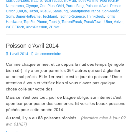
Musique-Libre
,
Nature
,
Next INpact
,
NoFrag
,
NotreFamille
,
NowTech.tv
,
Numerama
,
Olympe
,
One Plus
,
OVH
,
Parrot Blog
,
Poisson dAvril
,
Presse-
Citron
,
QoQa
,
Razer
,
Rue89
,
Samsung
,
SmartphoneFrance
,
Son-Vidéo
,
Sony
,
SuperHotGame
,
Techland
,
Techno-Science
,
ThinkGeek
,
Tom's
Hardware
,
Top For Phone
,
Topsify
,
TorrentFreak
,
TweakTown
,
Über
,
Volvo
,
WCCFTech
,
XboxPassion
,
ZDNet
Poisson d’Avril 2014
Posted
1 avril 2014
Un commentaire
on
Comme chaque année, et ce depuis la nuit des temps (je rigole
bien sûr), il y a un jour parmi les 364 autres qui sert à glorifier
un animal précis. Et le 1er avril, c'est le jour du poisson ! Donc
attention à vous et vérifiez bien si vous n'avez pas quelque
chose collé sur votre dos.
Mais ce n'est pas tout, jour de blague oblige, sur internet c'est
open bar pour poster des conneries. Et voici les beaux poissons
pêchés pour cette année 2014.
Au total, il y a eu
83
poissons récoltés...
(dernière mise à jour 02
avr. 01h27)