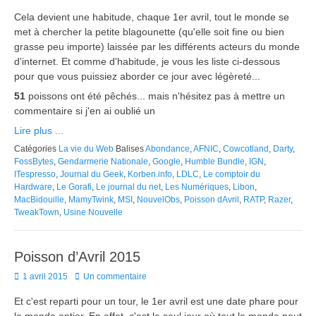
on
Cela devient une habitude, chaque 1er avril, tout le monde se
met à chercher la petite blagounette (qu'elle soit fine ou bien
grasse peu importe) laissée par les différents acteurs du monde
d'internet. Et comme d'habitude, je vous les liste ci-dessous
pour que vous puissiez aborder ce jour avec légèreté...
51
poissons ont été pêchés... mais n'hésitez pas à mettre un
commentaire si j'en ai oublié un
Lire plus ...
Catégories
La vie du Web
Balises
Abondance
,
AFNIC
,
Cowcotland
,
Darty
,
FossBytes
,
Gendarmerie Nationale
,
Google
,
Humble Bundle
,
IGN
,
ITespresso
,
Journal du Geek
,
Korben.info
,
LDLC
,
Le comptoir du
Hardware
,
Le Gorafi
,
Le journal du net
,
Les Numériques
,
Libon
,
MacBidouille
,
MamyTwink
,
MSI
,
NouvelObs
,
Poisson dAvril
,
RATP
,
Razer
,
TweakTown
,
Usine Nouvelle
Poisson d’Avril 2015
Posted
1 avril 2015
Un commentaire
on
Et c'est reparti pour un tour, le 1er avril est une date phare pour