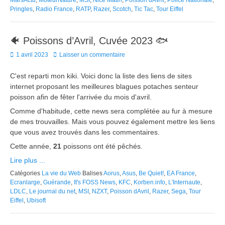
MarsActu
,
MoteurNature
,
MSI
,
Nice Matin
,
Poisson dAvril
,
Police Nationale
,
Pringles
,
Radio France
,
RATP
,
Razer
,
Scotch
,
Tic Tac
,
Tour Eiffel
🐠 Poissons d’Avril, Cuvée 2023 🐟
Posted
1 avril 2023
Laisser un commentaire
on
C'est reparti mon kiki. Voici donc la liste des liens de sites
internet proposant les meilleures blagues potaches senteur
poisson afin de fêter l'arrivée du mois d'avril.
Comme d'habitude, cette news sera complétée au fur à mesure
de mes trouvailles. Mais vous pouvez également mettre les liens
que vous avez trouvés dans les commentaires.
Cette année,
21
poissons ont été pêchés.
Lire plus ...
Catégories
La vie du Web
Balises
Aorus
,
Asus
,
Be Quiet!
,
EA France
,
Ecranlarge
,
Guérande
,
It's FOSS News
,
KFC
,
Korben.info
,
L'Internaute
,
LDLC
,
Le journal du net
,
MSI
,
NZXT
,
Poisson dAvril
,
Razer
,
Sega
,
Tour
Eiffel
,
Ubisoft