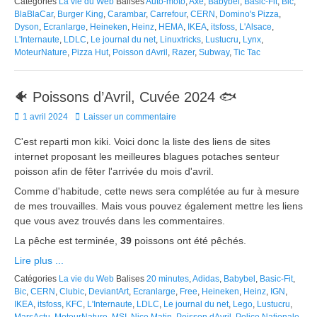
Catégories
La vie du Web
Balises
Auto-moto
,
Axe
,
Babybel
,
Basic-Fit
,
Bic
,
BlaBlaCar
,
Burger King
,
Carambar
,
Carrefour
,
CERN
,
Domino's Pizza
,
Dyson
,
Ecranlarge
,
Heineken
,
Heinz
,
HEMA
,
IKEA
,
itsfoss
,
L'Alsace
,
L'Internaute
,
LDLC
,
Le journal du net
,
Linuxtricks
,
Lustucru
,
Lynx
,
MoteurNature
,
Pizza Hut
,
Poisson dAvril
,
Razer
,
Subway
,
Tic Tac
🐠 Poissons d’Avril, Cuvée 2024 🐟
Posted
1 avril 2024
Laisser un commentaire
on
C'est reparti mon kiki. Voici donc la liste des liens de sites
internet proposant les meilleures blagues potaches senteur
poisson afin de fêter l'arrivée du mois d'avril.
Comme d'habitude, cette news sera complétée au fur à mesure
de mes trouvailles. Mais vous pouvez également mettre les liens
que vous avez trouvés dans les commentaires.
La pêche est terminée,
39
poissons ont été pêchés.
Lire plus ...
Catégories
La vie du Web
Balises
20 minutes
,
Adidas
,
Babybel
,
Basic-Fit
,
Bic
,
CERN
,
Clubic
,
DeviantArt
,
Ecranlarge
,
Free
,
Heineken
,
Heinz
,
IGN
,
IKEA
,
itsfoss
,
KFC
,
L'Internaute
,
LDLC
,
Le journal du net
,
Lego
,
Lustucru
,