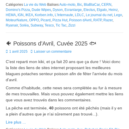
Catégories
La vie du Web
Balises
Auto-moto
,
Bic
,
BlaBlaCar
,
CERN
,
Domino's Pizza
,
Dude Wipes
,
Dyson
,
Ecranlarge
,
Electus
,
Elgato
,
Heinz
,
HEMA
,
IGN
,
IKEA
,
Korben.info
,
L'Internaute
,
LDLC
,
Le journal du net
,
Lego
,
MoteurNature
,
OPPO
,
Picard
,
Pizza Hut
,
Poisson dAvril
,
RATP
,
Razer
,
Ryanair
,
Soléa
,
Subway
,
Tesco
,
Tic Tac
,
Zizzi
🐠 Poissons d’Avril, Cuvée 2025 🐟
Posted
1 avril 2025
Laisser un commentaire
on
C'est reparti mon kiki, et ça fait 20 ans que ça dure ! Voici donc
la liste des liens de sites internet proposant les meilleures
blagues potaches senteur poisson afin de fêter l'arrivée du mois
d'avril.
Comme d'habitude, cette news sera complétée au fur à mesure
de mes trouvailles. Mais vous pouvez également mettre les liens
que vous avez trouvés dans les commentaires.
La pêche est terminée,
40
poissons ont été pêchés (mais il y en
a plein d'autres que je n'ai sûrement pas trouvé...).
Lire plus ...