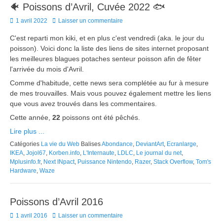
🐠 Poissons d’Avril, Cuvée 2022 🐟
Posted
1 avril 2022
Laisser un commentaire
on
C'est reparti mon kiki, et en plus c'est vendredi (aka. le jour du
poisson). Voici donc la liste des liens de sites internet proposant
les meilleures blagues potaches senteur poisson afin de fêter
l'arrivée du mois d'Avril.
Comme d'habitude, cette news sera complétée au fur à mesure
de mes trouvailles. Mais vous pouvez également mettre les liens
que vous avez trouvés dans les commentaires.
Cette année,
22
poissons ont été pêchés.
Lire plus ...
Catégories
La vie du Web
Balises
Abondance
,
DeviantArt
,
Ecranlarge
,
IKEA
,
Jojol67
,
Korben.info
,
L'Internaute
,
LDLC
,
Le journal du net
,
Mplusinfo.fr
,
Next INpact
,
Puissance Nintendo
,
Razer
,
Stack Overflow
,
Tom's
Hardware
,
Waze
Poissons d’Avril 2016
Posted
1 avril 2016
Laisser un commentaire