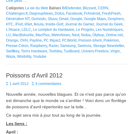
Lire plus ...
Catégories
La vie du Web
Balises
BitDefender
,
Blizzard
,
CERN
,
Challenges.fr
,
DegroupNews
,
Dofus
,
Facebook
,
FrAndroid
,
FreshFresh
,
Génération NT
,
Gizmodo
,
Gluuv
,
Gmail
,
Google
,
Google Maps
,
Gosphero
,
HTC
,
iFixit
,
iiNet
,
Ikoula
,
Inside-Golf
,
Journal du Gamer
,
Journal du Geek
,
L'Alsace
,
LDLC
,
Le comptoir du Hardware
,
Le Progrès
,
Les Numériques
,
LU
,
MacBidouille
,
MacPlus
,
MetroNews
,
Nest
,
Nokia
,
Olybop
,
Online.net
,
Orange
,
OVH
,
Payline
,
PC INpact
,
PCWorld
,
Poisson dAvril
,
Pokémon
,
Presse-Citron
,
Raspberry
,
Razer
,
Samsung
,
Sarenza
,
Storage Newsletter
,
Swiftkey
,
Tom's Hardware
,
Toshiba
,
TuxBoard
,
Univers-Freebox
,
Virgin
,
Waze
,
Wisibility
,
Youtube
Poissons d’Avril 2012
Posted
1 avril 2012
4 commentaires
on
Nouvelle année, nouvelles blagues. Et ce n'est pas parce qu'on
est dimanche que le monde va s'arrêter ! Voici donc un florilège
de poissons d'avril répertoriés sur la toile...
Ce sujet sera mis à jour tout au long de la journée.
Les liens :
April :