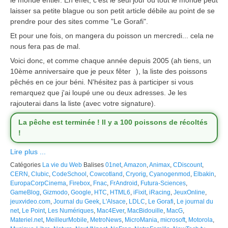
le monde entier. En effet, c'est le seul jour où tout le monde peut
laisser sa petite blague ou son petit article débile au point de se
prendre pour des sites comme "Le Gorafi".
Et pour une fois, on mangera du poisson un mercredi... cela ne
nous fera pas de mal.
Voici donc, et comme chaque année depuis 2005 (ah tiens, un
10ème anniversaire que je peux fêter
), la liste des poissons
pêchés en ce jour béni. N'hésitez pas à participer si vous
remarquez que j'ai loupé une ou deux adresses. Je les
rajouterai dans la liste (avec votre signature).
La pêche est terminée ! Il y a 100 poissons de récoltés
!
Lire plus ...
Catégories
La vie du Web
Balises
01net
,
Amazon
,
Animax
,
CDiscount
,
CERN
,
Clubic
,
CodeSchool
,
Cowcotland
,
Cryorig
,
Cyanogenmod
,
Elbakin
,
EuropaCorpCinema
,
Firebox
,
Fnac
,
FrAndroid
,
Futura-Sciences
,
GameBlog
,
Gizmodo
,
Google
,
HTC
,
HTML6
,
iFixit
,
iRacing
,
JeuxOnline
,
jeuxvideo.com
,
Journal du Geek
,
L'Alsace
,
LDLC
,
Le Gorafi
,
Le journal du
net
,
Le Point
,
Les Numériques
,
Mac4Ever
,
MacBidouille
,
MacG
,
Materiel.net
,
MeilleurMobile
,
MetroNews
,
MicroMania
,
microsoft
,
Motorola
,