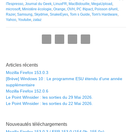
ITespresso
,
Journal du Geek
,
LinuxFR
,
MacBidouille
,
MegaUpload
,
microsoft
,
Ministère écologie
,
Orange
,
OVH
,
PC INpact
,
Poisson dAvril
,
Razer
,
Samsung
,
Skydrive
,
SnakeEyes
,
Tom s Guide
,
Tom's Hardware
,
Yahoo
,
Youtube
,
zataz
Articles récents
Mozilla Firefox 153.0.3
[Brève] Windows 10 : Le programme ESU étendu d’une année
supplémentaire
Mozilla Firefox 152.0.6
Le Point WInsider : les sorties du 29 Mai 2026.
Le Point WInsider : les sorties du 22 Mai 2026.
Nouveautés téléchargements
Mozilla Firefox 153.0.3 / ESR 153.0 (154.0b, 155.0a)