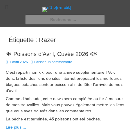
n'1fo[r-matik]
Pour les nymphos d'infos en info…
Rechercher :
Étiquette :
Razer
🐠 Poissons d’Avril, Cuvée 2026 🐟
Posted
1 avril 2026
Laisser un commentaire
on
C'est reparti mon kiki pour une année supplémentaire ! Voici
donc la liste des liens de sites internet proposant les meilleures
blagues potaches senteur poisson afin de fêter l'arrivée du mois
d'avril.
Comme d'habitude, cette news sera complétée au fur à mesure
de mes trouvailles. Mais vous pouvez également mettre les liens
que vous avez trouvés dans les commentaires.
La pêche est terminée,
45
poissons ont été pêchés.
Lire plus ...