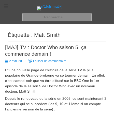
n'1fo[r-matik]
Pour les nymphos d'infos en info…
Rechercher :
Étiquette :
Matt Smith
[MAJ] TV : Doctor Who saison 5, ça
commence demain !
Posted
2 avril 2010
Laisser un commentaire
on
Et une nouvelle page de l'histoire de la série TV la plus
populaire de Grande-bretagne va se tourner demain. En effet,
c'est samedi soir que va être diffusé sur la BBC One le 1er
épisode de la saison 5 de Doctor Who avec un nouveau
docteur, Matt Smith.
Depuis le renouveau de la série en 2005, ce sont maintenant 3
docteurs qui se succèdent (les 9, 10 et 11ème si on compte
l'ancienne version de la série) :