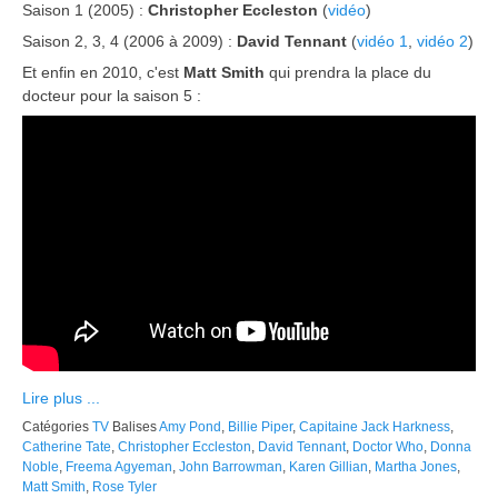
Saison 1 (2005) :
Christopher Eccleston
(
vidéo
)
Saison 2, 3, 4 (2006 à 2009) :
David Tennant
(
vidéo 1
,
vidéo 2
)
Et enfin en 2010, c'est
Matt Smith
qui prendra la place du
docteur pour la saison 5 :
Lire plus ...
Catégories
TV
Balises
Amy Pond
,
Billie Piper
,
Capitaine Jack Harkness
,
Catherine Tate
,
Christopher Eccleston
,
David Tennant
,
Doctor Who
,
Donna
Noble
,
Freema Agyeman
,
John Barrowman
,
Karen Gillian
,
Martha Jones
,
Matt Smith
,
Rose Tyler