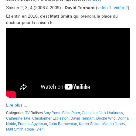
Saison 2, 3, 4 (2006 à 2009) :
David Tennant
(
vidéo 1
,
vidéo 2
)
Et enfin en 2010, c'est
Matt Smith
qui prendra la place du
docteur pour la saison 5 :
Lire plus ...
Catégories
TV
Balises
Amy Pond
,
Billie Piper
,
Capitaine Jack Harkness
,
Catherine Tate
,
Christopher Eccleston
,
David Tennant
,
Doctor Who
,
Donna
Noble
,
Freema Agyeman
,
John Barrowman
,
Karen Gillian
,
Martha Jones
,
Matt Smith
,
Rose Tyler