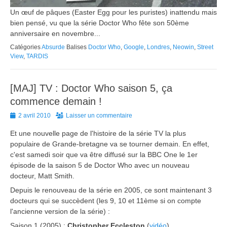
Un œuf de pâques (Easter Egg pour les puristes) inattendu mais
bien pensé, vu que la série Doctor Who fête son 50ème
anniversaire en novembre...
Catégories
Absurde
Balises
Doctor Who
,
Google
,
Londres
,
Neowin
,
Street
View
,
TARDIS
[MAJ] TV : Doctor Who saison 5, ça
commence demain !
Posted
2 avril 2010
Laisser un commentaire
on
Et une nouvelle page de l'histoire de la série TV la plus
populaire de Grande-bretagne va se tourner demain. En effet,
c'est samedi soir que va être diffusé sur la BBC One le 1er
épisode de la saison 5 de Doctor Who avec un nouveau
docteur, Matt Smith.
Depuis le renouveau de la série en 2005, ce sont maintenant 3
docteurs qui se succèdent (les 9, 10 et 11ème si on compte
l'ancienne version de la série) :
Saison 1 (2005) :
Christopher Eccleston
(
vidéo
)