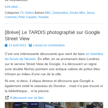
Lire plus ...
Catégories
TV
,
Vidéos
Balises
BBC
,
Dailymotion
,
Doctor Who
,
Jenna
Coleman
,
Peter Capaldi
,
Youtube
[Brève] Le TARDIS photographié sur Google
Street View
Posted
13 août 2013
Laisser un commentaire
on
C'est une intéressante découverte que vient de faire
un membre
du forum de Neowin
. En effet, en se promenant dans Londres
sur le service Street View de Google, il a découvert un signe
(une double flèche) pointant une antique cabine de police bleu
trônant au milieu d'une rue de la ville.
Ni une, ni deux, il cliqua dessus et découvra que Google a
également visité le vaisseau du Docteur... mais n'a pas trouvé ni
la bibliothèque... ni la piscine.
A découvrir sur ce lien