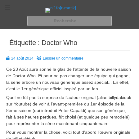
n'1fo[r-matik]
Pour les nymphos d'infos en info…
Rechercher :
Étiquette :
Doctor Who
Posted
24 août 2014
Laisser un commentaire
on
Ce 23 Août aura sonné le glas de l'attente de la nouvelle saison
de Doctor Who. Et pour ne pas changer une équipe qui gagne,
la série arbore un nouveau générique assez spécial... En effet,
c'est le 1er générique officiel inspiré par un fan.
Quel ne fût pas la surprise de l'auteur original (alias billydakiduk
sur Youtube) de voir à l'avant-première du 1er épisode de la
8ème saison (qui introduit Peter Capaldi) que son générique,
fait à ses heures perdues, fût choisi (et quelque peu remodelé)
pour représenter la série maintenant cinquantenaire...
Pour vous montrer la chose, voici tout d'abord l’œuvre originale
de billydakiduk,