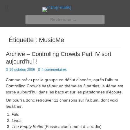
n'1fo[r-matik]
Pour les nymphos d'infos en info…
Rechercher :
Étiquette :
MusicMe
Archive – Controlling Crowds Part IV sort
aujourd’hui !
Posted
19 octobre 2009
4 commentaires
on
Comme prévu par le groupe en début d'année, après l'album
Controlling Crowds basé sur un thème en 3 parties, la 4ème est
sortie aujourd'hui dans les bacs et sur les plateformes d'écoute.
On pourra donc retrouver 11 chansons sur l'album, dont voici
les titres :
Pills
Lines
The Empty Bottle
(Passe actuellement à la radio)