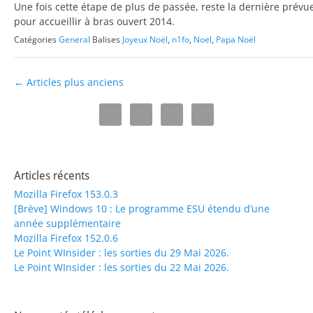
Une fois cette étape de plus de passée, reste la dernière prévu
pour accueillir à bras ouvert 2014.
Catégories
General
Balises
Joyeux Noël
,
n1fo
,
Noel
,
Papa Noël
Navigation
←
Articles plus anciens
des
articles
Articles récents
Mozilla Firefox 153.0.3
[Brève] Windows 10 : Le programme ESU étendu d’une
année supplémentaire
Mozilla Firefox 152.0.6
Le Point WInsider : les sorties du 29 Mai 2026.
Le Point WInsider : les sorties du 22 Mai 2026.