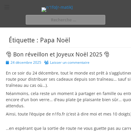
n'1fo[r-matik]
Pour les nymphos d'infos en info…
Rechercher :
Étiquette :
Papa Noël
🎅 Bon réveillon et Joyeux Noël 2025 🎅
Posted
24 décembre 2025
Laisser un commentaire
on
En ce soir du 24 décembre, tout le monde est prêt à s’agglutine
route pour distribuer ses cadeaux depuis son traîneau… sauf si
traîneau au cas où…).
Néanmoins, cela reste un moment à partager en famille ou entr
encore d'un bon verre… d'eau plate (je plaisante bien sûr… quo
attendus.
Ainsi, toute l’équipe de n1fo.fr (c’est à dire moi et mes 10 doig
…en espérant que la sortie de route ne vous guette pas au carref