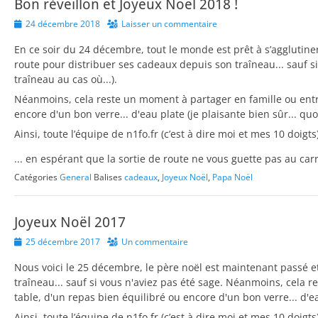
Bon réveillon et Joyeux Noël 2018 !
Posted
24 décembre 2018
Laisser un commentaire
on
En ce soir du 24 décembre, tout le monde est prêt à s’agglutine
route pour distribuer ses cadeaux depuis son traîneau... sauf s
traîneau au cas où...).
Néanmoins, cela reste un moment à partager en famille ou entr
encore d'un bon verre... d'eau plate (je plaisante bien sûr... qu
Ainsi, toute l’équipe de n1fo.fr (c’est à dire moi et mes 10 doigt
... en espérant que la sortie de route ne vous guette pas au carr
Catégories
General
Balises
cadeaux
,
Joyeux Noël
,
Papa Noël
Joyeux Noël 2017
Posted
25 décembre 2017
Un commentaire
on
Nous voici le 25 décembre, le père noël est maintenant passé 
traîneau... sauf si vous n'aviez pas été sage. Néanmoins, cela r
table, d'un repas bien équilibré ou encore d'un bon verre... d'ea
Ainsi, toute l’équipe de n1fo.fr (c’est à dire moi et mes 10 doigt