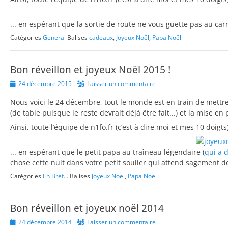
... en espérant que la sortie de route ne vous guette pas au carr
Catégories
General
Balises
cadeaux
,
Joyeux Noël
,
Papa Noël
Bon réveillon et joyeux Noël 2015 !
Posted
24 décembre 2015
Laisser un commentaire
on
Nous voici le 24 décembre, tout le monde est en train de mettr
(de table puisque le reste devrait déjà être fait...) et la mise en
Ainsi, toute l’équipe de n1fo.fr (c’est à dire moi et mes 10 doigt
... en espérant que le petit papa au traîneau légendaire (
qui a 
chose cette nuit dans votre petit soulier qui attend sagement 
Catégories
En Bref...
Balises
Joyeux Noël
,
Papa Noël
Bon réveillon et joyeux noël 2014
Posted
24 décembre 2014
Laisser un commentaire