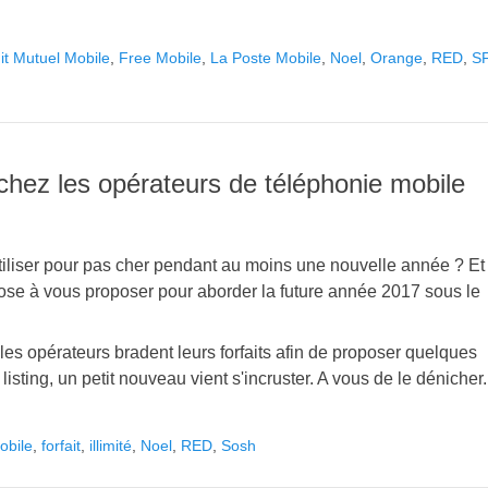
it Mutuel Mobile
,
Free Mobile
,
La Poste Mobile
,
Noel
,
Orange
,
RED
,
S
chez les opérateurs de téléphonie mobile
tiliser pour pas cher pendant au moins une nouvelle année ? Et
hose à vous proposer pour aborder la future année 2017 sous le
 les opérateurs bradent leurs forfaits afin de proposer quelques
sting, un petit nouveau vient s'incruster. A vous de le dénicher.
obile
,
forfait
,
illimité
,
Noel
,
RED
,
Sosh