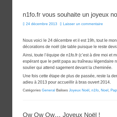
n1fo.fr vous souhaite un joyeux n
Posted
24 décembre 2013
Laisser un commentaire
on
Nous voici le 24 décembre et il est 19h, tout le mo
décorations de noël (de table puisque le reste devrai
Ainsi, toute l’équipe de n1fo.fr (c’est à dire moi e
espérant que le petit papa au traîneau légendaire n
soulier qui attend sagement devant la cheminée.
Une fois cette étape de plus de passée, reste la de
adieu à 2013 pour accueillir à bras ouvert 2014.
Catégories
General
Balises
Joyeux Noël
,
n1fo
,
Noel
,
Pap
Ow Ow Ow… Joyeux Noël !