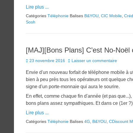
Lire plus ...
Catégories
Téléphonie
Balises
B&YOU
,
CIC Mobile
,
Créd
Sosh
[MAJ][Bons Plans] C’est No-Noël 
Posted
23 novembre 2016
Laisser un commentaire
on
Envie d'un nouveau forfait de téléphone mobile à u
bien à peu près tous les opérateurs ont quelque c
signe d'un porte-monnaie qui aura le sourire.
En effet, comme chaque fin d'année (et pas que...),
bons plans assez sympathiques. Et dans ce (1er ?) li
Lire plus ...
Catégories
Téléphonie
Balises
4G
,
B&YOU
,
CDiscount M