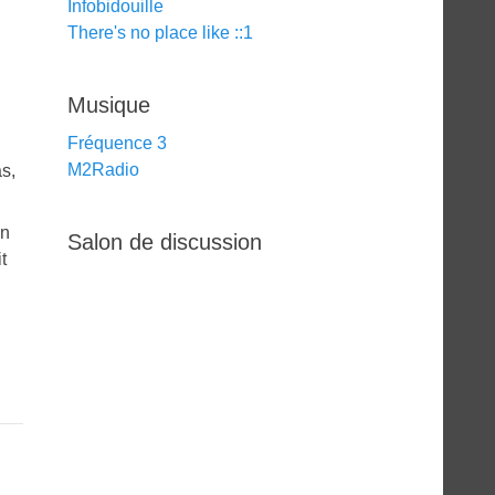
Infobidouille
There's no place like ::1
Musique
Fréquence 3
M2Radio
as,
en
Salon de discussion
t