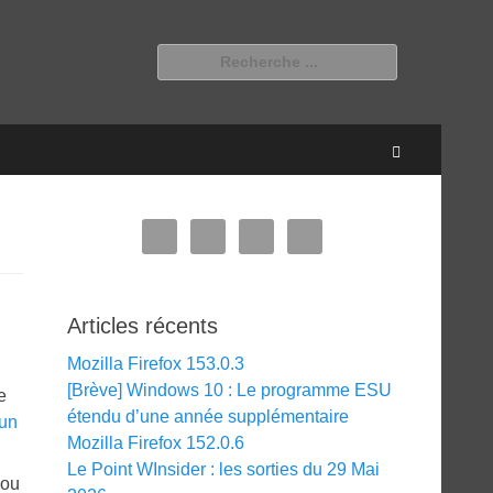
Rechercher :
Recherche
Articles récents
Mozilla Firefox 153.0.3
[Brève] Windows 10 : Le programme ESU
e
étendu d’une année supplémentaire
un
Mozilla Firefox 152.0.6
Le Point WInsider : les sorties du 29 Mai
 ou