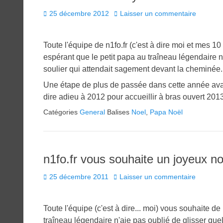
Posted
25 décembre 2012
Laisser un commentaire
on
Toute l'équipe de n1fo.fr (c'est à dire moi et mes 
espérant que le petit papa au traîneau légendaire n
soulier qui attendait sagement devant la cheminée.
Une étape de plus de passée dans cette année avan
dire adieu à 2012 pour accueillir à bras ouvert 201
Catégories
General
Balises
Noel
,
Papa Noël
n1fo.fr vous souhaite un joyeux no
Posted
25 décembre 2011
Laisser un commentaire
on
Toute l'équipe (c'est à dire... moi) vous souhaite 
traîneau légendaire n'aie pas oublié de glisser que