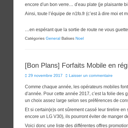
encore d'un bon verre… d'eau plate (je plaisante 
Ainsi, toute l’équipe de n1fo.fr (c’est à dire moi e
…en espérant que la sortie de route ne vous guette 
Catégories
General
Balises
Noel
[Bon Plans] Forfaits Mobile en ré
Posted
29 novembre 2017
Laisser un commentaire
on
Comme chaque année, les opérateurs mobiles font d
d'année. Pour cette année 2017, c'est la folie des g
un choix assez large selon ses préférences de co
Et si certain(e)s ont sûrement cassé leur tirelire 
encore un LG V30), ils pourront éviter de manger d
Voici donc une liste des différentes offres promotion