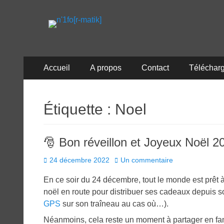
n'1fo[r-matik]
Pour les nymphos d'infos en info…
Menu
Aller
Accueil
A propos
Contact
Téléchar
au
principal
contenu
Étiquette :
Noel
🎅 Bon réveillon et Joyeux Noël 2
Posted
24 décembre 2022
Un commentaire
on
En ce soir du 24 décembre, tout le monde est prêt à
noël en route pour distribuer ses cadeaux depuis 
GPS
sur son traîneau au cas où…).
Néanmoins, cela reste un moment à partager en fami