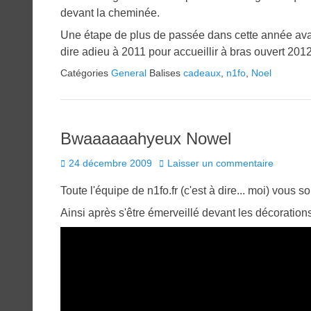
devant la cheminée.
Une étape de plus de passée dans cette année avan
dire adieu à 2011 pour accueillir à bras ouvert 2012
Catégories
General
Balises
cadeaux
,
n1fo
,
Noel
Bwaaaaaahyeux Nowel
Posted
24 décembre 2009
Laisser un commentaire
on
Toute l'équipe de n1fo.fr (c'est à dire... moi) vous s
Ainsi après s'être émerveillé devant les décoration