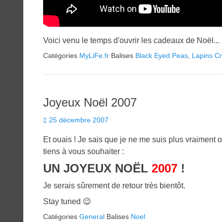
Voici venu le temps d'ouvrir les cadeaux de Noël...
Catégories
MyLiFe.fr
Balises
Black Eyed Peas
,
Lapins Cr
Joyeux Noël 2007
Posted
25 décembre 2007
on
Et ouais ! Je sais que je ne me suis plus vraime
tiens à vous souhaiter :
UN JOYEUX NOËL
2007
!
Je serais sûrement de retour très bientôt.
Stay tuned 😉
Catégories
General
Balises
Noel