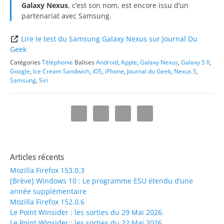
Galaxy Nexus
, c’est son nom, est encore issu d’un
partenariat avec Samsung.
Lire le test du Samsung Galaxy Nexus sur Journal Du
Geek
Catégories
Téléphonie
Balises
Android
,
Apple
,
Galaxy Nexus
,
Galaxy S II
,
Google
,
Ice Cream Sandwich
,
iOS
,
iPhone
,
Journal du Geek
,
Nexus S
,
Samsung
,
Siri
Articles récents
Mozilla Firefox 153.0.3
[Brève] Windows 10 : Le programme ESU étendu d’une
année supplémentaire
Mozilla Firefox 152.0.6
Le Point WInsider : les sorties du 29 Mai 2026.
Le Point WInsider : les sorties du 22 Mai 2026.