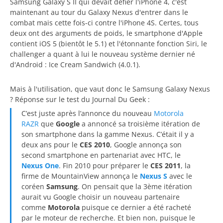
Samsung Galaxy S II qui devait défier l'iPhone 4, c'est
maintenant au tour du Galaxy Nexus d'entrer dans le
combat mais cette fois-ci contre l'iPhone 4S. Certes, tous
deux ont des arguments de poids, le smartphone d'Apple
contient iOS 5 (bientôt le 5.1) et l'étonnante fonction Siri, le
challenger a quant à lui le nouveau système dernier né
d'Android : Ice Cream Sandwich (4.0.1).
Mais à l'utilisation, que vaut donc le Samsung Galaxy Nexus
? Réponse sur le test du Journal Du Geek :
C’est juste après l’annonce du nouveau
Motorola
RAZR
que
Google
a annoncé sa troisième itération de
son smartphone dans la gamme Nexus. C’était il y a
deux ans pour le
CES 2010
, Google annonça son
second smartphone en partenariat avec HTC, le
Nexus One
. Fin 2010 pour préparer le
CES 2011
, la
firme de MountainView annonça le
Nexus S
avec le
coréen
Samsung
. On pensait que la 3ème itération
aurait vu Google choisir un nouveau partenaire
comme
Motorola
puisque ce dernier a été racheté
par le moteur de recherche. Et bien non, puisque le