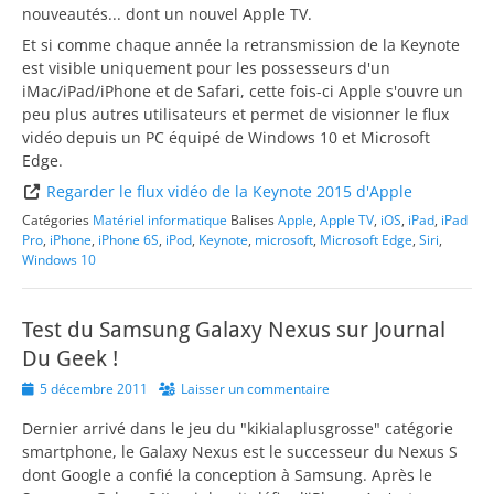
nouveautés... dont un nouvel Apple TV.
Et si comme chaque année la retransmission de la Keynote
est visible uniquement pour les possesseurs d'un
iMac/iPad/iPhone et de Safari, cette fois-ci Apple s'ouvre un
peu plus autres utilisateurs et permet de visionner le flux
vidéo depuis un PC équipé de Windows 10 et Microsoft
Edge.
Regarder le flux vidéo de la Keynote 2015 d'Apple
Catégories
Matériel informatique
Balises
Apple
,
Apple TV
,
iOS
,
iPad
,
iPad
Pro
,
iPhone
,
iPhone 6S
,
iPod
,
Keynote
,
microsoft
,
Microsoft Edge
,
Siri
,
Windows 10
Test du Samsung Galaxy Nexus sur Journal
Du Geek !
Posted
5 décembre 2011
Laisser un commentaire
on
Dernier arrivé dans le jeu du "kikialaplusgrosse" catégorie
smartphone, le Galaxy Nexus est le successeur du Nexus S
dont Google a confié la conception à Samsung. Après le