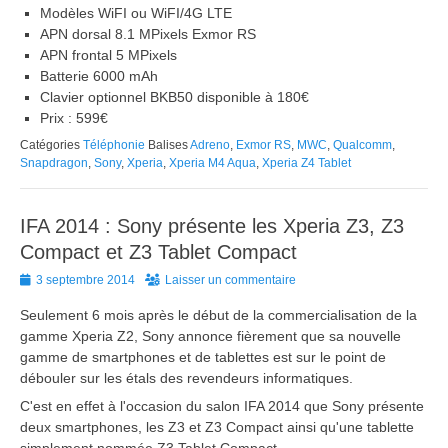
Modèles WiFI ou WiFI/4G LTE
APN dorsal 8.1 MPixels Exmor RS
APN frontal 5 MPixels
Batterie 6000 mAh
Clavier optionnel BKB50 disponible à 180€
Prix : 599€
Catégories
Téléphonie
Balises
Adreno
,
Exmor RS
,
MWC
,
Qualcomm
,
Snapdragon
,
Sony
,
Xperia
,
Xperia M4 Aqua
,
Xperia Z4 Tablet
IFA 2014 : Sony présente les Xperia Z3, Z3
Compact et Z3 Tablet Compact
Posted
3 septembre 2014
Laisser un commentaire
on
Seulement 6 mois après le début de la commercialisation de la
gamme Xperia Z2, Sony annonce fièrement que sa nouvelle
gamme de smartphones et de tablettes est sur le point de
débouler sur les étals des revendeurs informatiques.
C'est en effet à l'occasion du salon IFA 2014 que Sony présente
deux smartphones, les Z3 et Z3 Compact ainsi qu'une tablette