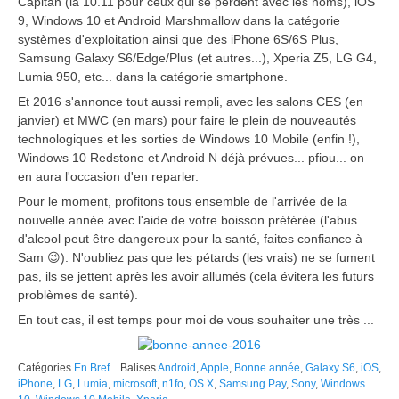
Capitan (la 10.11 pour ceux qui se perdent avec les noms), iOS
9, Windows 10 et Android Marshmallow dans la catégorie
systèmes d'exploitation ainsi que des iPhone 6S/6S Plus,
Samsung Galaxy S6/Edge/Plus (et autres...), Xperia Z5, LG G4,
Lumia 950, etc... dans la catégorie smartphone.
Et 2016 s'annonce tout aussi rempli, avec les salons CES (en
janvier) et MWC (en mars) pour faire le plein de nouveautés
technologiques et les sorties de Windows 10 Mobile (enfin !),
Windows 10 Redstone et Android N déjà prévues... pfiou... on
en aura l'occasion d'en reparler.
Pour le moment, profitons tous ensemble de l'arrivée de la
nouvelle année avec l'aide de votre boisson préférée (l'abus
d'alcool peut être dangereux pour la santé, faites confiance à
Sam 😉). N'oubliez pas que les pétards (les vrais) ne se fument
pas, ils se jettent après les avoir allumés (cela évitera les futurs
problèmes de santé).
En tout cas, il est temps pour moi de vous souhaiter une très ...
Catégories
En Bref...
Balises
Android
,
Apple
,
Bonne année
,
Galaxy S6
,
iOS
,
iPhone
,
LG
,
Lumia
,
microsoft
,
n1fo
,
OS X
,
Samsung Pay
,
Sony
,
Windows