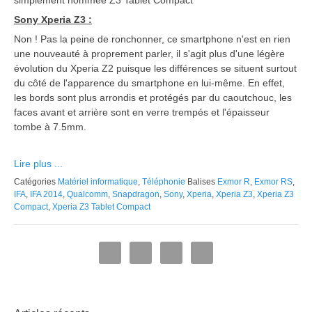
simplement nommée Z3 Tablet Compact
Sony Xperia Z3 :
Non ! Pas la peine de ronchonner, ce smartphone n'est en rien
une nouveauté à proprement parler, il s'agit plus d'une légère
évolution du Xperia Z2 puisque les différences se situent surtout
du côté de l'apparence du smartphone en lui-même. En effet,
les bords sont plus arrondis et protégés par du caoutchouc, les
faces avant et arrière sont en verre trempés et l'épaisseur
tombe à 7.5mm.
Lire plus ...
Catégories
Matériel informatique
,
Téléphonie
Balises
Exmor R
,
Exmor RS
,
IFA
,
IFA 2014
,
Qualcomm
,
Snapdragon
,
Sony
,
Xperia
,
Xperia Z3
,
Xperia Z3
Compact
,
Xperia Z3 Tablet Compact