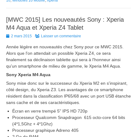
10
,
Windows 10 Mobile
,
Xperia
[MWC 2015] Les nouveautés Sony : Xperia
M4 Aqua et Xperia Z4 Tablet
Posted
2 mars 2015
Laisser un commentaire
on
Année légère en nouveautés chez Sony pour ce MWC 2015.
Alors que l'on attendait un possible Xperia Z4, ce sera
finalement sa déclinaison tablette qui sera à l'honneur ainsi
qu'un smartphone de milieu de gamme, le Xperia M4 Aqua.
Sony Xperia M4 Aqua
Sony mise donc sur le successeur du Xperia M2 en s'inspirant,
côté design, du Xperia Z3. Les avantages de ce smartphone
résident dans la classification IP65/68 avec un port USB étanche
sans cache et de ses caractéristiques.
Écran en verre trempé 5" IPS HD 720p
Processeur Qualcomm Snapdragon 615 octo-core 64 bits
(4*1,5Ghz + 4*1Ghz)
Processeur graphique Adreno 405
2 Go de RAM