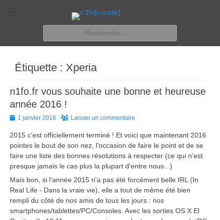
n'1fo[r-matik]
Pour les nymphos d'infos en info…
Rechercher :
Étiquette :
Xperia
n1fo.fr vous souhaite une bonne et heureuse
année 2016 !
Posted
1 janvier 2016
Laisser un commentaire
on
2015 c'est officiellement terminé ! Et voici que maintenant 2016
pointes le bout de son nez, l'occasion de faire le point et de se
faire une liste des bonnes résolutions à respecter (ce qui n'est
presque jamais le cas plus la plupart d'entre nous...)
Mais bon, si l'année 2015 n'a pas été forcément belle IRL (In
Real Life - Dans la vraie vie), elle a tout de même été bien
rempli du côté de nos amis de tous les jours : nos
smartphones/tablettes/PC/Consoles. Avec les sorties OS X El