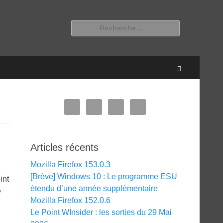
Rechercher :
Recherche
Articles récents
Mozilla Firefox 153.0.3
[Brève] Windows 10 : Le programme ESU
int
étendu d’une année supplémentaire
e
Mozilla Firefox 152.0.6
Le Point WInsider : les sorties du 29 Mai