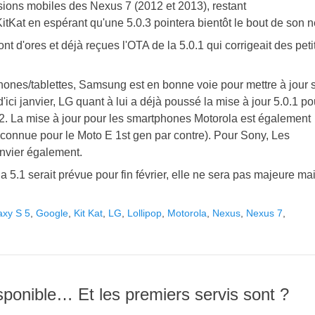
sions mobiles des Nexus 7 (2012 et 2013), restant
Kat en espérant qu'une 5.0.3 pointera bientôt le bout de son n
t d'ores et déjà reçues l'OTA de la 5.0.1 qui corrigeait des peti
hones/tablettes, Samsung est en bonne voie pour mettre à jour 
ici janvier, LG quant à lui a déjà poussé la mise à jour 5.0.1 po
. La mise à jour pour les smartphones Motorola est également
connue pour le Moto E 1st gen par contre). Pour Sony, Les
anvier également.
a 5.1 serait prévue pour fin février, elle ne sera pas majeure ma
axy S 5
,
Google
,
Kit Kat
,
LG
,
Lollipop
,
Motorola
,
Nexus
,
Nexus 7
,
isponible… Et les premiers servis sont ?