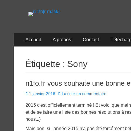
n'1fo[r-matik]
Pour les nymphos d'infos en info…
Menu
Aller
Accueil
A propos
Contact
Téléchar
au
principal
contenu
Étiquette :
Sony
n1fo.fr vous souhaite une bonne 
Posted
1 janvier 2016
Laisser un commentaire
on
2015 c'est officiellement terminé ! Et voici que mai
et de se faire une liste des bonnes résolutions à re
nous...)
Mais bon, si l'année 2015 n'a pas été forcément bell