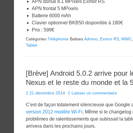
APN dorsal 8.1 MPixels Exmor RS
APN frontal 5 MPixels
Batterie 6000 mAh
Clavier optionnel BKB50 disponible à 180€
Prix : 599€
Catégories
Téléphonie
Balises
Adreno
,
Exmor RS
,
MWC
Tablet
[Brève] Android 5.0.2 arrive pour 
Nexus et le reste du monde et la 5
Posted
21 décembre 2014
Laisser un commentaire
on
C'est de façon totalement silencieuse que Google a
version 2012 modèle Wi-Fi
. Même si le changelog n
problèmes de ralentissements que subissait la tablet
arrivera dans les prochains jours.