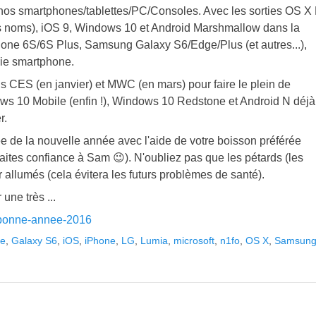
: nos smartphones/tablettes/PC/Consoles. Avec les sorties OS X 
es noms), iOS 9, Windows 10 et Android Marshmallow dans la
Phone 6S/6S Plus, Samsung Galaxy S6/Edge/Plus (et autres...),
rie smartphone.
ns CES (en janvier) et MWC (en mars) pour faire le plein de
ws 10 Mobile (enfin !), Windows 10 Redstone et Android N déjà
r.
ée de la nouvelle année avec l'aide de votre boisson préférée
faites confiance à Sam 😉). N'oubliez pas que les pétards (les
ir allumés (cela évitera les futurs problèmes de santé).
une très ...
ée
,
Galaxy S6
,
iOS
,
iPhone
,
LG
,
Lumia
,
microsoft
,
n1fo
,
OS X
,
Samsun