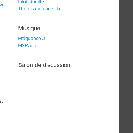
Infobidouille
ce
,
There's no place like ::1
Musique
Fréquence 3
M2Radio
a
Salon de discussion
s.