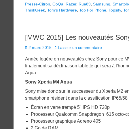
Presse-Citron
,
QoQa
,
Razer
,
Rue89
,
Samsung
,
Smartph
ThinkGeek
,
Tom's Hardware
,
Top For Phone
,
Topsify
,
To
[MWC 2015] Les nouveautés Sony 
Posted
2 mars 2015
Laisser un commentaire
on
Année légère en nouveautés chez Sony pour ce MWC
finalement sa déclinaison tablette qui sera à l'ho
Aqua.
Sony Xperia M4 Aqua
Sony mise donc sur le successeur du Xperia M2 en 
smartphone résident dans la classification IP65/68
Écran en verre trempé 5" IPS HD 720p
Processeur Qualcomm Snapdragon 615 octo-cor
Processeur graphique Adreno 405
2 Go de RAM