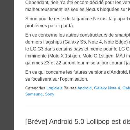
Cependant, rien n'a été encore décidé pour les ver
malheureusement les seules Nexus bloquées sur Kit
Sinon pour le reste de la gamme Nexus, la plupart on
problèmes par-ci par-là.
En ce concerne les autres constructeurs de smartp
derniers flagships (Galaxy S5, Note 4, Note Edge) d'
le LG G3 dans certains pays et même pour le LG G2
imminente (Moto X 1st gen, Moto G 1st gen, MAJ in
gammes Z3 et Z2 auront leur mise à jour courant j
En ce qui concerne les futures versions d'Android, l
se focalisera sur l'optimisation.
Catégories
Logiciels
Balises
Android
,
Galaxy Note 4
,
Gal
Samsung
,
Sony
[Brève] Android 5.0 Lollipop est d