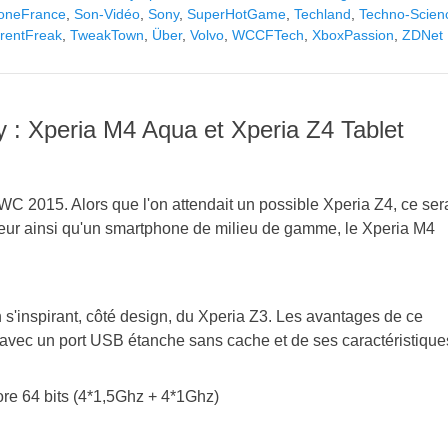
oneFrance
,
Son-Vidéo
,
Sony
,
SuperHotGame
,
Techland
,
Techno-Scien
rrentFreak
,
TweakTown
,
Über
,
Volvo
,
WCCFTech
,
XboxPassion
,
ZDNet
: Xperia M4 Aqua et Xperia Z4 Tablet
 2015. Alors que l'on attendait un possible Xperia Z4, ce ser
nneur ainsi qu'un smartphone de milieu de gamme, le Xperia M4
s'inspirant, côté design, du Xperia Z3. Les avantages de ce
 avec un port USB étanche sans cache et de ses caractéristique
e 64 bits (4*1,5Ghz + 4*1Ghz)