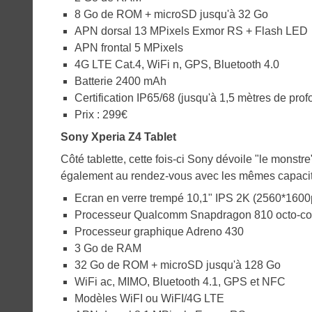
8 Go de ROM + microSD jusqu'à 32 Go
APN dorsal 13 MPixels Exmor RS + Flash LED
APN frontal 5 MPixels
4G LTE Cat.4, WiFi n, GPS, Bluetooth 4.0
Batterie 2400 mAh
Certification IP65/68 (jusqu'à 1,5 mètres de pr
Prix : 299€
Sony Xperia Z4 Tablet
Côté tablette, cette fois-ci Sony dévoile "le monstr
également au rendez-vous avec les mêmes capacit
Ecran en verre trempé 10,1" IPS 2K (2560*1600p
Processeur Qualcomm Snapdragon 810 octo-cor
Processeur graphique Adreno 430
3 Go de RAM
32 Go de ROM + microSD jusqu'à 128 Go
WiFi ac, MIMO, Bluetooth 4.1, GPS et NFC
Modèles WiFI ou WiFI/4G LTE