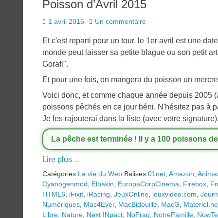
Poisson d’Avril 2015
Posted
1 avril 2015
Un commentaire
on
Et c'est reparti pour un tour, le 1er avril est une dat
monde peut laisser sa petite blague ou son petit ar
Gorafi".
Et pour une fois, on mangera du poisson un mercred
Voici donc, et comme chaque année depuis 2005 (a
poissons pêchés en ce jour béni. N'hésitez pas à p
Je les rajouterai dans la liste (avec votre signature)
La pêche est terminée ! Il y a 100 poissons de
Lire plus ...
Catégories
La vie du Web
Balises
01net
,
Amazon
,
Anima
Cyanogenmod
,
Elbakin
,
EuropaCorpCinema
,
Firebox
,
Fn
HTML6
,
iFixit
,
iRacing
,
JeuxOnline
,
jeuxvideo.com
,
Journ
Numériques
,
Mac4Ever
,
MacBidouille
,
MacG
,
Materiel.ne
Libre
,
Nature
,
Next INpact
,
NoFrag
,
NotreFamille
,
NowTe