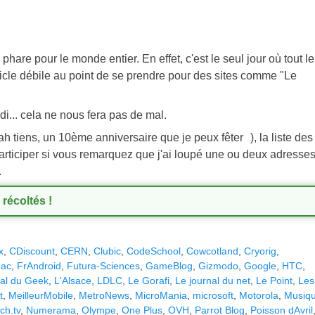
e phare pour le monde entier. En effet, c'est le seul jour où tout le
ticle débile au point de se prendre pour des sites comme "Le
i... cela ne nous fera pas de mal.
h tiens, un 10ème anniversaire que je peux fêter
), la liste des
articiper si vous remarquez que j'ai loupé une ou deux adresses
.
 récoltés !
x
,
CDiscount
,
CERN
,
Clubic
,
CodeSchool
,
Cowcotland
,
Cryorig
,
ac
,
FrAndroid
,
Futura-Sciences
,
GameBlog
,
Gizmodo
,
Google
,
HTC
,
al du Geek
,
L'Alsace
,
LDLC
,
Le Gorafi
,
Le journal du net
,
Le Point
,
Les
t
,
MeilleurMobile
,
MetroNews
,
MicroMania
,
microsoft
,
Motorola
,
Musiq
ch.tv
,
Numerama
,
Olympe
,
One Plus
,
OVH
,
Parrot Blog
,
Poisson dAvril