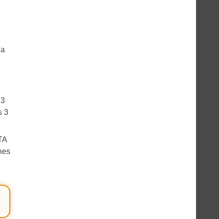
la
 3
s 3
TA
nes