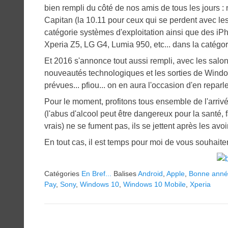
bien rempli du côté de nos amis de tous les jours 
Capitan (la 10.11 pour ceux qui se perdent avec l
catégorie systèmes d'exploitation ainsi que des i
Xperia Z5, LG G4, Lumia 950, etc... dans la catégo
Et 2016 s'annonce tout aussi rempli, avec les salo
nouveautés technologiques et les sorties de Windo
prévues... pfiou... on en aura l'occasion d'en reparle
Pour le moment, profitons tous ensemble de l'arriv
(l'abus d'alcool peut être dangereux pour la santé, 
vrais) ne se fument pas, ils se jettent après les avo
En tout cas, il est temps pour moi de vous souhaiter 
Catégories
En Bref...
Balises
Android
,
Apple
,
Bonne ann
Pay
,
Sony
,
Windows 10
,
Windows 10 Mobile
,
Xperia