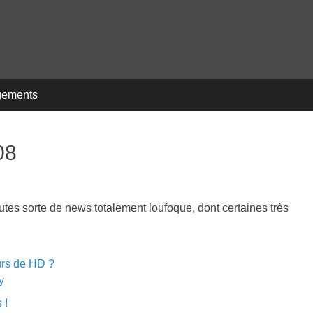
gements
08
tes sorte de news totalement loufoque, dont certaines très
urs de HD ?
y
 !