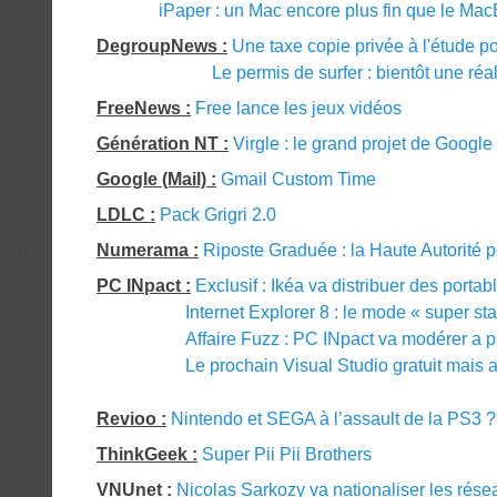
iPaper : un Mac encore plus fin que le Mac
DegroupNews :
Une taxe copie privée à l'étude po
Le permis de surfer : bientôt une réal
FreeNews :
Free lance les jeux vidéos
Génération NT :
Virgle : le grand projet de Google
Google (Mail) :
Gmail Custom Time
LDLC :
Pack Grigri 2.0
Numerama :
Riposte Graduée : la Haute Autorité p
PC INpact :
Exclusif : Ikéa va distribuer des porta
Internet Explorer 8 : le mode « super st
Affaire Fuzz : PC INpact va modérer a p
Le prochain Visual Studio gratuit mais 
Revioo :
Nintendo et SEGA à l’assault de la PS3 ?
ThinkGeek :
Super Pii Pii Brothers
VNUnet :
Nicolas Sarkozy va nationaliser les rése