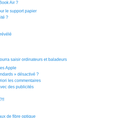
Book Air ?
ur le support papier
ité ?
 révélé
ourra saisir ordinateurs et baladeurs
bles Apple
andards » désactivé ?
riori les commentaires
avec des publicités
?!!
aux de fibre optique