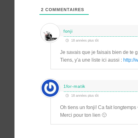
2
COMMENTAIRES
fonji
18 années plus tôt
Je savais que je faisais bien de te
Tiens, y'a une liste ici aussi :
http:/
1for-matik
18 années plus tôt
Oh tiens un fonji! Ca fait longtemps
Merci pour ton lien 🙂