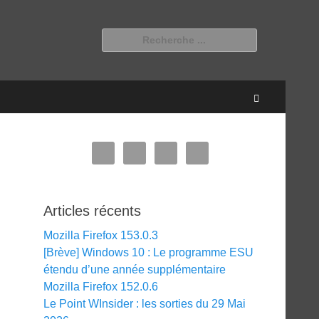
Rechercher :
Recherche
Articles récents
Mozilla Firefox 153.0.3
[Brève] Windows 10 : Le programme ESU
étendu d’une année supplémentaire
Mozilla Firefox 152.0.6
Le Point WInsider : les sorties du 29 Mai