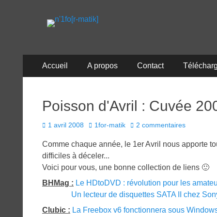
n'1fo[r-matik]
Pour les nymphos d'infos en info…
Menu
Aller
Accueil
A propos
Contact
Téléchar
au
principal
contenu
Poisson d'Avril : Cuvée 20
Posted
Author
1 avril 2008
1for-matik
2 commentaires
on
Comme chaque année, le 1er Avril nous apporte tou
difficiles à déceler...
Voici pour vous, une bonne collection de liens 🙂
BHMag :
Le HDtoDVD : révolution pour les amate
Un lecteur de disquettes SATA II chez Son
Clubic :
La Freebox v6 fonctionnera sous Windows