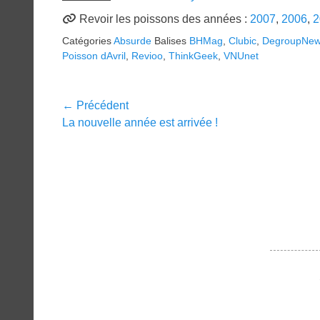
Revoir les poissons des années :
2007
,
2006
,
2
Catégories
Absurde
Balises
BHMag
,
Clubic
,
DegroupNe
Poisson dAvril
,
Revioo
,
ThinkGeek
,
VNUnet
Navigation
← Précédent
Article
La nouvelle année est arrivée !
de
précédent :
l’article