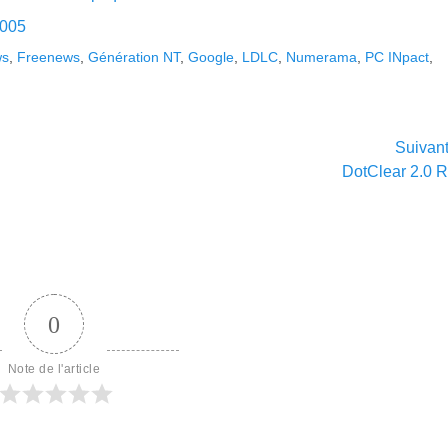
005
ws
,
Freenews
,
Génération NT
,
Google
,
LDLC
,
Numerama
,
PC INpact
,
Suivan
Article
DotClear 2.0 
suivant :
0
Note de l'article