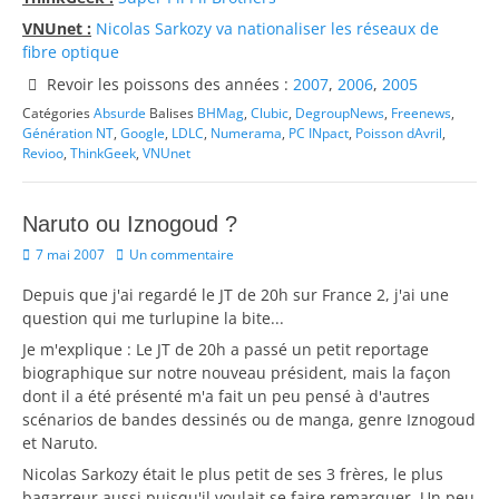
VNUnet :
Nicolas Sarkozy va nationaliser les réseaux de
fibre optique
Revoir les poissons des années :
2007
,
2006
,
2005
Catégories
Absurde
Balises
BHMag
,
Clubic
,
DegroupNews
,
Freenews
,
Génération NT
,
Google
,
LDLC
,
Numerama
,
PC INpact
,
Poisson dAvril
,
Revioo
,
ThinkGeek
,
VNUnet
Naruto ou Iznogoud ?
Posted
7 mai 2007
Un commentaire
on
Depuis que j'ai regardé le JT de 20h sur France 2, j'ai une
question qui me turlupine la bite...
Je m'explique : Le JT de 20h a passé un petit reportage
biographique sur notre nouveau président, mais la façon
dont il a été présenté m'a fait un peu pensé à d'autres
scénarios de bandes dessinés ou de manga, genre Iznogoud
et Naruto.
Nicolas Sarkozy était le plus petit de ses 3 frères, le plus
bagarreur aussi puisqu'il voulait se faire remarquer. Un peu