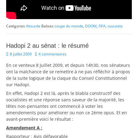
Catégories
Absurde
Balises
coupe du monde
,
DOOM
,
FIFA
,
vuvuzela
Hadopi 2 au sénat : le résumé
Posted
8 juillet 2009
4 commentaires
on
En ce venteux 8 Juillet 2009, et depuis 14h30, nos sénateurs
ont la malchance de se remettre à ne pas réfléchir à propos
de la suite logique de la claque du Conseil Constitutionnel
sur Hadopi.
En effet, Hadopi 2 est là, après le blabla constructif des
socialistes et une réponse sans saveur de la majorité, les
têtes non-pensantes ont commencé à voter les
amendements pour améliorer ou non ce 2ème opus. Et en
avant-première voici le résultat :
Amendement A :
Rapporteur : Avis défavorable