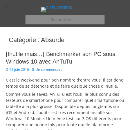
n'1fo[r-matik]
Pour les nymphos d'infos en info…
Rechercher :
Catégorie :
Absurde
[Inutile mais…] Benchmarker son PC sous
Windows 10 avec AnTuTu
Posted
11 juin 2016
Un commentaire
on
C'est le week-end pour bon nombre d'entre vous, il est donc
temps de se détendre et de faire quelque chose d'inutile.
Comme vous le savez, AnTuTu est l'outil le plus connu des
testeurs de smartphone pour comparer quel smartphone ou
tablette a la plus grosse. Disponible depuis longtemps sur
iOS et Android, l'outil s'est très récemment installé sur
Windows 10 Mobile. Un même test sur 3 OS différents pour
comparer une bonne fois pour toute quelle plateforme