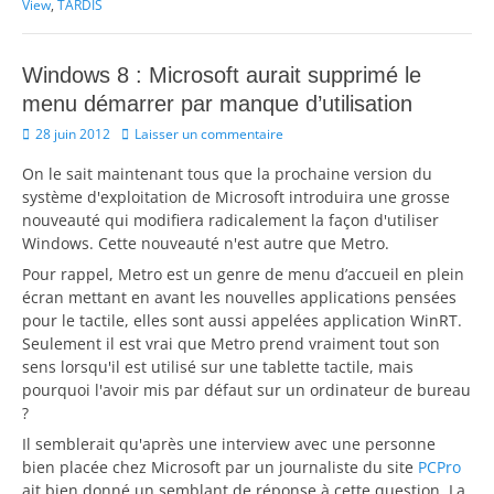
View
,
TARDIS
Windows 8 : Microsoft aurait supprimé le
menu démarrer par manque d’utilisation
Posted
28 juin 2012
Laisser un commentaire
on
On le sait maintenant tous que la prochaine version du
système d'exploitation de Microsoft introduira une grosse
nouveauté qui modifiera radicalement la façon d'utiliser
Windows. Cette nouveauté n'est autre que Metro.
Pour rappel, Metro est un genre de menu d’accueil en plein
écran mettant en avant les nouvelles applications pensées
pour le tactile, elles sont aussi appelées application WinRT.
Seulement il est vrai que Metro prend vraiment tout son
sens lorsqu'il est utilisé sur une tablette tactile, mais
pourquoi l'avoir mis par défaut sur un ordinateur de bureau
?
Il semblerait qu'après une interview avec une personne
bien placée chez Microsoft par un journaliste du site
PCPro
ait bien donné un semblant de réponse à cette question. La