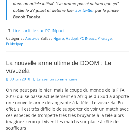
dans un article intitulé "Un drame pas si naturel que ça",
publié le 27 juillet et déterré hier
sur twitter
par le juriste
Benoit Tabaka.
Lire l'article sur PC INpact
Catégories
Absurde
Balises
Figaro
,
Hadopi
,
PC INpact
,
Piratage
,
Pukkelpop
La nouvelle arme ultime de DOOM : Le
vuvuzela
Posted
30 juin 2010
Laisser un commentaire
on
On ne peut pas le nier, mais la coupe du monde de la FIFA
2010 qui se passe actuellement en Afrique du Sud a apporté
une nouvelle arme dérangeante à la télé : Le vuvuzela. En
effet, s'il est très difficile de supporter de voir un match avec
ces espèces de trompette très très bruyante à la télé alors
imaginez ceux qui vivent les matchs sur place à côté des
souffleurs !