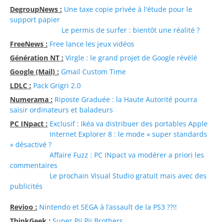
DegroupNews :
Une taxe copie privée à l'étude pour le
support papier
Le permis de surfer : bientôt une réalité ?
FreeNews :
Free lance les jeux vidéos
Génération NT :
Virgle : le grand projet de Google révélé
Google (Mail) :
Gmail Custom Time
LDLC :
Pack Grigri 2.0
Numerama :
Riposte Graduée : la Haute Autorité pourra
saisir ordinateurs et baladeurs
PC INpact :
Exclusif : Ikéa va distribuer des portables Apple
Internet Explorer 8 : le mode « super standards
» désactivé ?
Affaire Fuzz : PC INpact va modérer a priori les
commentaires
Le prochain Visual Studio gratuit mais avec des
publicités
Revioo :
Nintendo et SEGA à l’assault de la PS3 ??!!
ThinkGeek :
Super Pii Pii Brothers