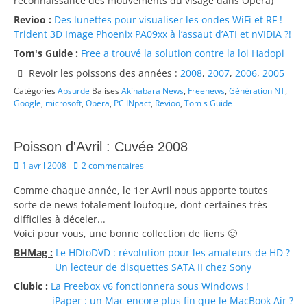
reconnaissance des mouvements du visage dans Opera)
Revioo :
Des lunettes pour visualiser les ondes WiFi et RF !
Trident 3D Image Phoenix PA09xx à l’assaut d’ATI et nVIDIA ?!
Tom's Guide :
Free a trouvé la solution contre la loi Hadopi
Revoir les poissons des années :
2008
,
2007
,
2006
,
2005
Catégories
Absurde
Balises
Akihabara News
,
Freenews
,
Génération NT
,
Google
,
microsoft
,
Opera
,
PC INpact
,
Revioo
,
Tom s Guide
Poisson d'Avril : Cuvée 2008
Posted
1 avril 2008
2 commentaires
on
Comme chaque année, le 1er Avril nous apporte toutes
sorte de news totalement loufoque, dont certaines très
difficiles à déceler...
Voici pour vous, une bonne collection de liens 🙂
BHMag :
Le HDtoDVD : révolution pour les amateurs de HD ?
Un lecteur de disquettes SATA II chez Sony
Clubic :
La Freebox v6 fonctionnera sous Windows !
iPaper : un Mac encore plus fin que le MacBook Air ?