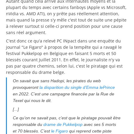
Autant quand cela arrive aux internautes moyens et la
plupart du temps avec certains fanboys (Apple vs Microsoft,
nVidia vs. AMD ATI), on y prête pas réellement attention,
mais quand la presse s'y mêle c'est tout de suite une pépite
à relever surtout si celle-ci prend position pour une cause
sans réel argument.
C'est donc ce qu'a relevé PC INpact dans une enquête du
journal "Le Figaro" à propos de la tempête qui a ravagé le
festival Pukkelpop en Belgique en faisant 5 morts et 50
blessés courant Juillet 2011. En effet, le journaliste n'y va
pas par quatre chemins, selon lui, c'est le piratage qui est
responsable du drame belge.
On savait que sans Hadopi, les pirates du web
provoqueront
la disparition du single d’Emma lePrince
en 2022. C’est une campagne financée par la Rue de
Texel qui nous le dit.
[...]
Ce qu’on ne savait pas, c’est que le piratage pouvait être
responsable du
drame de Pukkelpop
avec ses 5 morts
et 70 blessés. C’est
le Figaro
qui reprend cette piste