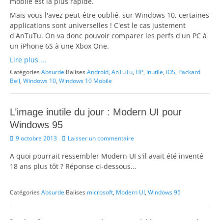
mobile est la plus rapide.
Mais vous l'avez peut-être oublié, sur Windows 10, certaines
applications sont universelles ! C'est le cas justement
d'AnTuTu. On va donc pouvoir comparer les perfs d'un PC à
un iPhone 6S à une Xbox One.
Lire plus ...
Catégories
Absurde
Balises
Android
,
AnTuTu
,
HP
,
Inutile
,
iOS
,
Packard
Bell
,
Windows 10
,
Windows 10 Mobile
L’image inutile du jour : Modern UI pour
Windows 95
Posted
9 octobre 2013
Laisser un commentaire
on
A quoi pourrait ressembler Modern UI s'il avait été inventé
18 ans plus tôt ? Réponse ci-dessous...
Catégories
Absurde
Balises
microsoft
,
Modern UI
,
Windows 95