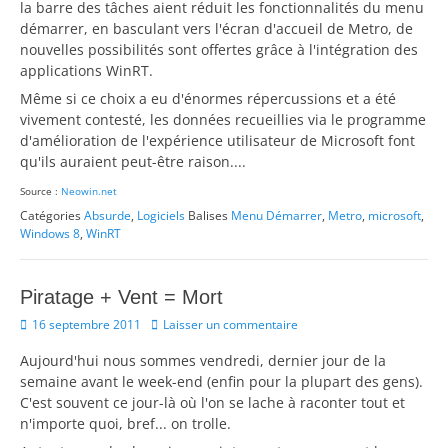
la barre des tâches aient réduit les fonctionnalités du menu
démarrer, en basculant vers l'écran d'accueil de Metro, de
nouvelles possibilités sont offertes grâce à l'intégration des
applications WinRT.
Même si ce choix a eu d'énormes répercussions et a été
vivement contesté, les données recueillies via le programme
d'amélioration de l'expérience utilisateur de Microsoft font
qu'ils auraient peut-être raison....
Source :
Neowin.net
Catégories
Absurde
,
Logiciels
Balises
Menu Démarrer
,
Metro
,
microsoft
,
Windows 8
,
WinRT
Piratage + Vent = Mort
Posted
16 septembre 2011
Laisser un commentaire
on
Aujourd'hui nous sommes vendredi, dernier jour de la
semaine avant le week-end (enfin pour la plupart des gens).
C'est souvent ce jour-là où l'on se lache à raconter tout et
n'importe quoi, bref... on trolle.