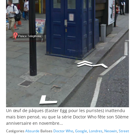
Un œuf de pâques (Easter Egg pour les puristes) inattendu
mais bien pensé, vu que la série Doctor Who fête son 50ème
anniversaire en novembre...
Catégories
Absurde
Balises
Doctor Who
,
Google
,
Londres
,
Neowin
,
Street