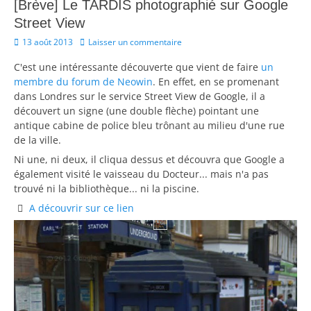
[Brève] Le TARDIS photographié sur Google
Street View
Posted
13 août 2013
Laisser un commentaire
on
C'est une intéressante découverte que vient de faire
un
membre du forum de Neowin
. En effet, en se promenant
dans Londres sur le service Street View de Google, il a
découvert un signe (une double flèche) pointant une
antique cabine de police bleu trônant au milieu d'une rue
de la ville.
Ni une, ni deux, il cliqua dessus et découvra que Google a
également visité le vaisseau du Docteur... mais n'a pas
trouvé ni la bibliothèque... ni la piscine.
A découvrir sur ce lien