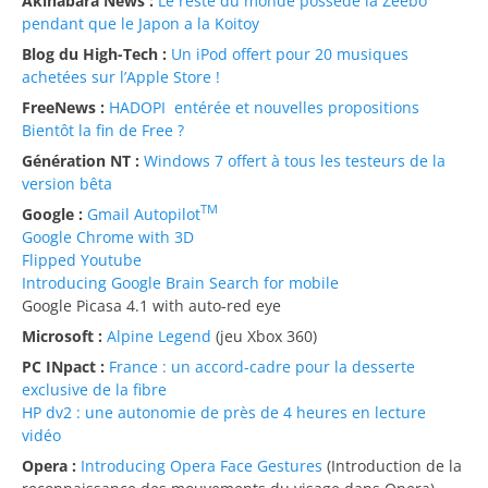
Akihabara News :
Le reste du monde possède la Zeebo
pendant que le Japon a la Koitoy
Blog du High-Tech :
Un iPod offert pour 20 musiques
achetées sur l’Apple Store !
FreeNews :
HADOPI entérée et nouvelles propositions
Bientôt la fin de Free ?
Génération NT :
Windows 7 offert à tous les testeurs de la
version bêta
TM
Google :
Gmail Autopilot
Google Chrome with 3D
Flipped Youtube
Introducing Google Brain Search for mobile
Google Picasa 4.1 with auto-red eye
Microsoft :
Alpine Legend
(jeu Xbox 360)
PC INpact :
France : un accord-cadre pour la desserte
exclusive de la fibre
HP dv2 : une autonomie de près de 4 heures en lecture
vidéo
Opera :
Introducing Opera Face Gestures
(Introduction de la