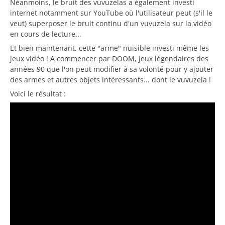
Néanmoins, le bruit des vuvuzelas a également investi
internet notamment sur YouTube où l'utilisateur peut (s'il le
veut) superposer le bruit continu d'un vuvuzela sur la vidéo
en cours de lecture...
Et bien maintenant, cette "arme" nuisible investi même les
jeux vidéo ! A commencer par DOOM, jeux légendaires des
années 90 que l'on peut modifier à sa volonté pour y ajouter
des armes et autres objets intéressants... dont le vuvuzela !
Voici le résultat :