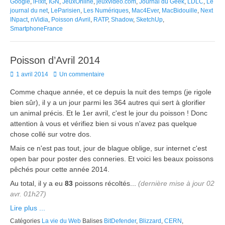
Google
,
iFixit
,
IGN
,
JeuxOnline
,
jeuxvideo.com
,
Journal du Geek
,
LDLC
,
Le
journal du net
,
LeParisien
,
Les Numériques
,
Mac4Ever
,
MacBidouille
,
Next
INpact
,
nVidia
,
Poisson dAvril
,
RATP
,
Shadow
,
SketchUp
,
SmartphoneFrance
Poisson d’Avril 2014
Posted
1 avril 2014
Un commentaire
on
Comme chaque année, et ce depuis la nuit des temps (je rigole
bien sûr), il y a un jour parmi les 364 autres qui sert à glorifier
un animal précis. Et le 1er avril, c'est le jour du poisson ! Donc
attention à vous et vérifiez bien si vous n'avez pas quelque
chose collé sur votre dos.
Mais ce n'est pas tout, jour de blague oblige, sur internet c'est
open bar pour poster des conneries. Et voici les beaux poissons
pêchés pour cette année 2014.
Au total, il y a eu
83
poissons récoltés...
(dernière mise à jour 02
avr. 01h27)
Lire plus ...
Catégories
La vie du Web
Balises
BitDefender
,
Blizzard
,
CERN
,