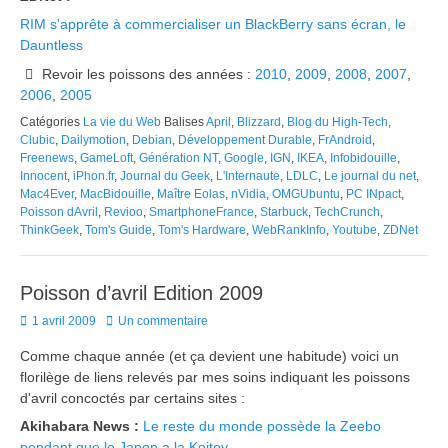
RIM s'apprête à commercialiser un BlackBerry sans écran, le
Dauntless
Revoir les poissons des années :
2010
,
2009
,
2008
,
2007
,
2006
,
2005
Catégories
La vie du Web
Balises
April
,
Blizzard
,
Blog du High-Tech
,
Clubic
,
Dailymotion
,
Debian
,
Développement Durable
,
FrAndroid
,
Freenews
,
GameLoft
,
Génération NT
,
Google
,
IGN
,
IKEA
,
Infobidouille
,
Innocent
,
iPhon.fr
,
Journal du Geek
,
L'Internaute
,
LDLC
,
Le journal du net
,
Mac4Ever
,
MacBidouille
,
Maître Eolas
,
nVidia
,
OMGUbuntu
,
PC INpact
,
Poisson dAvril
,
Revioo
,
SmartphoneFrance
,
Starbuck
,
TechCrunch
,
ThinkGeek
,
Tom's Guide
,
Tom's Hardware
,
WebRankInfo
,
Youtube
,
ZDNet
Poisson d’avril Edition 2009
Posted
1 avril 2009
Un commentaire
on
Comme chaque année (et ça devient une habitude) voici un
florilège de liens relevés par mes soins indiquant les poissons
d'avril concoctés par certains sites :
Akihabara News :
Le reste du monde possède la Zeebo
pendant que le Japon a la Koitoy