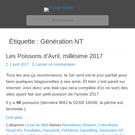
n'1fo[r-matik]
Pour les nymphos d'infos en info…
Rechercher :
Étiquette :
Génération NT
Les Poissons d’Avril, millésime 2017
Posted
1 avril 2017
Laisser un commentaire
on
Tous les ans ça recommence, le 1er avril est le jour parfait pour
faire quelques blagounettes à ses amis. Et bien c'est pareil sur
internet, voici donc une liste (qui sera complète d'ici ce soir) des
sites ayant fait son petit poisson de l'année 2017 :
Il y a
40
poissons (dernière MAJ le 02/04 14h00, la pêche est
terminée.) :
Lire plus ...
Catégories
La vie du Web
Balises
Abondance
,
Amazon
,
Cowcotland
,
FinalCAD
,
FossBytes
,
Franceinfo
,
FrAndroid
,
GameBlog
,
Génération NT
,