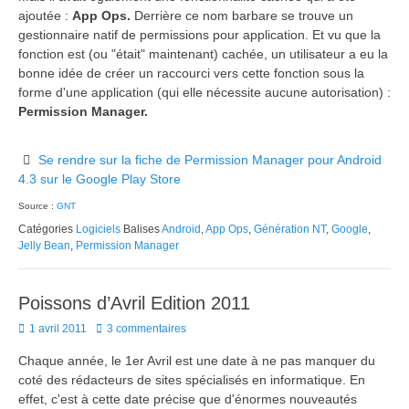
ajoutée :
App Ops.
Derrière ce nom barbare se trouve un
gestionnaire natif de permissions pour application. Et vu que la
fonction est (ou "était" maintenant) cachée, un utilisateur a eu la
bonne idée de créer un raccourci vers cette fonction sous la
forme d'une application (qui elle nécessite aucune autorisation) :
Permission Manager.
Se rendre sur la fiche de Permission Manager pour Android
4.3 sur le Google Play Store
Source :
GNT
Catégories
Logiciels
Balises
Android
,
App Ops
,
Génération NT
,
Google
,
Jelly Bean
,
Permission Manager
Poissons d’Avril Edition 2011
Posted
1 avril 2011
3 commentaires
on
Chaque année, le 1er Avril est une date à ne pas manquer du
coté des rédacteurs de sites spécialisés en informatique. En
effet, c'est à cette date précise que d'énormes nouveautés