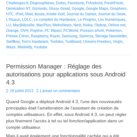
Challenges.fr
,
DegroupNews
,
Dofus
,
Facebook
,
FrAndroid
,
FreshFresh
,
Génération NT
,
Gizmodo
,
Gluuv
,
Gmail
,
Google
,
Google Maps
,
Gosphero
,
HTC
,
iFixit
,
iiNet
,
Ikoula
,
Inside-Golf
,
Journal du Gamer
,
Journal du Geek
,
L'Alsace
,
LDLC
,
Le comptoir du Hardware
,
Le Progrès
,
Les Numériques
,
LU
,
MacBidouille
,
MacPlus
,
MetroNews
,
Nest
,
Nokia
,
Olybop
,
Online.net
,
Orange
,
OVH
,
Payline
,
PC INpact
,
PCWorld
,
Poisson dAvril
,
Pokémon
,
Presse-Citron
,
Raspberry
,
Razer
,
Samsung
,
Sarenza
,
Storage Newsletter
,
Swiftkey
,
Tom's Hardware
,
Toshiba
,
TuxBoard
,
Univers-Freebox
,
Virgin
,
Waze
,
Wisibility
,
Youtube
Permission Manager : Réglage des
autorisations pour applications sous Android
4.3
Posted
29 juillet 2013
Laisser un commentaire
on
Quand Google a déployé Android 4.3, l'une des nouveautés
principales était l'amélioration de l'assistant de création de
comptes utilisateurs. En effet, sous Android 4.3, on peut régler
plus finement l'accès à tel ou tel fonction/application dans un
compte utilisateur.
Mais il avait également une fonctionnalité cachée qui a été