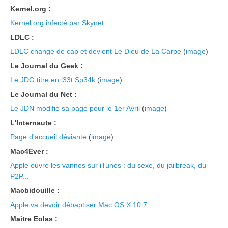
Kernel.org :
Kernel.org infecté par Skynet
LDLC :
LDLC change de cap et devient Le Dieu de La Carpe
(
image
)
Le Journal du Geek :
Le JDG titre en l33t Sp34k
(
image
)
Le Journal du Net :
Le JDN modifie sa page pour le 1er Avril
(
image
)
L'Internaute :
Page d'accueil déviante
(
image
)
Mac4Ever :
Apple ouvre les vannes sur iTunes : du sexe, du jailbreak, du
P2P...
Macbidouille :
Apple va devoir débaptiser Mac OS X 10.7
Maitre Eolas :