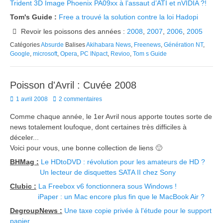
Trident 3D Image Phoenix PA09xx à l’assaut d’ATI et nVIDIA ?!
Tom's Guide :
Free a trouvé la solution contre la loi Hadopi
Revoir les poissons des années :
2008
,
2007
,
2006
,
2005
Catégories
Absurde
Balises
Akihabara News
,
Freenews
,
Génération NT
,
Google
,
microsoft
,
Opera
,
PC INpact
,
Revioo
,
Tom s Guide
Poisson d'Avril : Cuvée 2008
Posted
1 avril 2008
2 commentaires
on
Comme chaque année, le 1er Avril nous apporte toutes sorte de
news totalement loufoque, dont certaines très difficiles à
déceler...
Voici pour vous, une bonne collection de liens 🙂
BHMag :
Le HDtoDVD : révolution pour les amateurs de HD ?
Un lecteur de disquettes SATA II chez Sony
Clubic :
La Freebox v6 fonctionnera sous Windows !
iPaper : un Mac encore plus fin que le MacBook Air ?
DegroupNews :
Une taxe copie privée à l'étude pour le support
papier