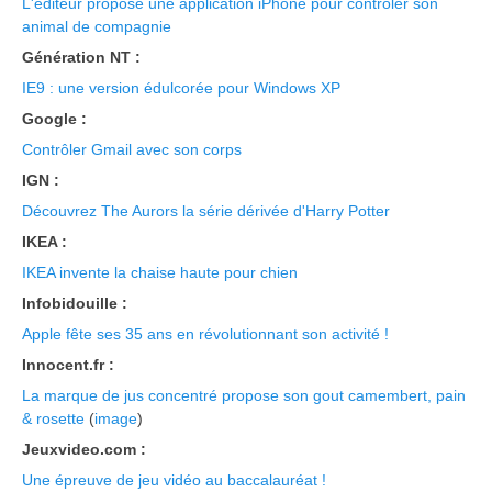
L'éditeur propose une application iPhone pour contrôler son
animal de compagnie
Génération NT :
IE9 : une version édulcorée pour Windows XP
Google :
Contrôler Gmail avec son corps
IGN :
Découvrez The Aurors la série dérivée d'Harry Potter
IKEA :
IKEA invente la chaise haute pour chien
Infobidouille :
Apple fête ses 35 ans en révolutionnant son activité !
Innocent.fr :
La marque de jus concentré propose son gout camembert, pain
& rosette
(
image
)
Jeuxvideo.com :
Une épreuve de jeu vidéo au baccalauréat !