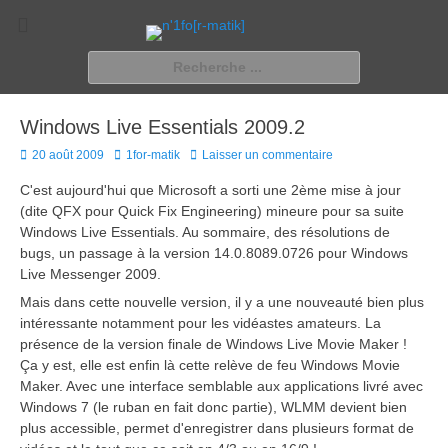
n'1fo[r-matik]
Pour les nymphos d'infos en info…
Rechercher :
Windows Live Essentials 2009.2
Posted
Author
20 août 2009
1for-matik
Laisser un commentaire
on
C'est aujourd'hui que Microsoft a sorti une 2ème mise à jour
(dite QFX pour Quick Fix Engineering) mineure pour sa suite
Windows Live Essentials. Au sommaire, des résolutions de
bugs, un passage à la version 14.0.8089.0726 pour Windows
Live Messenger 2009.
Mais dans cette nouvelle version, il y a une nouveauté bien plus
intéressante notamment pour les vidéastes amateurs. La
présence de la version finale de Windows Live Movie Maker !
Ça y est, elle est enfin là cette relève de feu Windows Movie
Maker. Avec une interface semblable aux applications livré avec
Windows 7 (le ruban en fait donc partie), WLMM devient bien
plus accessible, permet d'enregistrer dans plusieurs format de