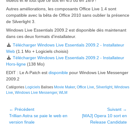
vidéos et le tout que ce soit en 4/3 ou en 16/9 !
Autres améliorations, les composants Office Live 1.4 sont
compatible avec la bêta de Office 2010 sans oublier la présence
de Silverlight 3.
Windows Live Essentials 2009.2 est disponible dès maintenant
dans ces deux formats d'installateur.
Télécharger Windows Live Essentials 2009.2 - Installateur
Web
(1.1 Mo + Logiciels choisis)
Télécharger Windows Live Essentials 2009.2 - Installateur
Hors-ligne
(138 Mo)
EDIT : Le A-Patch est
disponible
pour Windows Live Messenger
2009.2
Catégories
Logiciels
Balises
Movie Maker
,
Office Live
,
Silverlight
,
Windows
Live
,
Windows Live Messenger
,
WLM
Navigation
← Précédent
Suivant →
Article
Article
Trillian Astra se paie le web en
[MAJ] Opera 10 sort en
de
précédent :
suivant :
version finale
Release Candidate
l’article