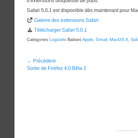
d'extensions bloqueuse de pubs.
Safari 5.0.1 est disponible dès maintenant pour 
Galerie des extensions Safari
Télécharger Safari 5.0.1
Catégories
Logiciels
Balises
Apple
,
Gmail
,
MacOS X
,
Saf
Navigation
← Précédent
Article
Sortie de Firefox 4.0 Bêta 2
de
précédent :
l’article