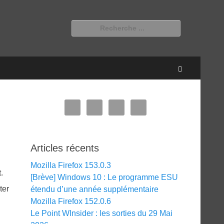
Rechercher :
Recherche
Articles récents
Mozilla Firefox 153.0.3
.
[Brève] Windows 10 : Le programme ESU
ter
étendu d’une année supplémentaire
Mozilla Firefox 152.0.6
Le Point WInsider : les sorties du 29 Mai