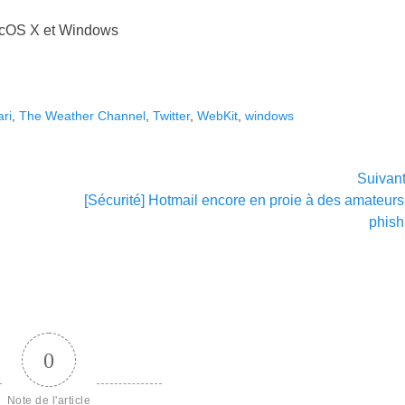
MacOS X et Windows
ari
,
The Weather Channel
,
Twitter
,
WebKit
,
windows
Suivan
Article
[Sécurité] Hotmail encore en proie à des amateurs
suivant :
phish
0
Note de l'article