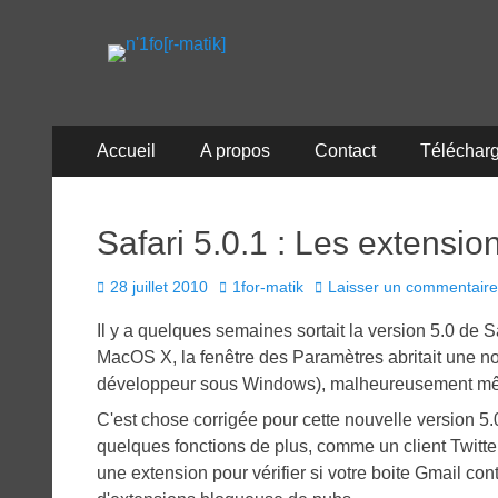
n'1fo[r-matik]
Pour les nymphos d'infos en info…
Menu
Aller
Accueil
A propos
Contact
Téléchar
au
principal
contenu
Safari 5.0.1 : Les extension
Posted
Author
28 juillet 2010
1for-matik
Laisser un commentaire
on
Il y a quelques semaines sortait la version 5.0 de S
MacOS X, la fenêtre des Paramètres abritait une nouv
développeur sous Windows), malheureusement même si 
C'est chose corrigée pour cette nouvelle version 5
quelques fonctions de plus, comme un client Twitt
une extension pour vérifier si votre boite Gmail co