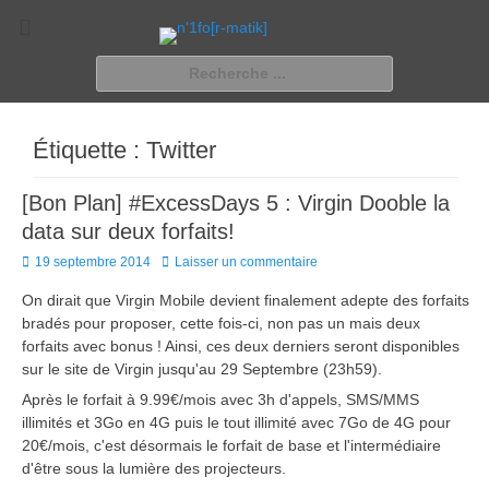
n'1fo[r-matik]
Pour les nymphos d'infos en info…
Rechercher :
Étiquette :
Twitter
[Bon Plan] #ExcessDays 5 : Virgin Dooble la
data sur deux forfaits!
Posted
19 septembre 2014
Laisser un commentaire
on
On dirait que Virgin Mobile devient finalement adepte des forfaits
bradés pour proposer, cette fois-ci, non pas un mais deux
forfaits avec bonus ! Ainsi, ces deux derniers seront disponibles
sur le site de Virgin jusqu'au 29 Septembre (23h59).
Après le forfait à 9.99€/mois avec 3h d'appels, SMS/MMS
illimités et 3Go en 4G puis le tout illimité avec 7Go de 4G pour
20€/mois, c'est désormais le forfait de base et l'intermédiaire
d'être sous la lumière des projecteurs.