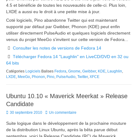
4.5 et bénéficie de toutes les nouveautés de celle-ci. Plus loin,
LXDE a aussi eu le droit à une petite mise à jour.
Coté logiciels, Pino abandonne Twitter qui est maintenant
supporté par défaut par Gwibber, Phonon (KDE) peut enfin
utiliser directement PulseAudio et quelques logiciels directement
venus du projet MeeGo s'invitent sur cette version de Fedora...
Consulter les notes de versions de Fedora 14
Télécharger Fedora 14 "Laughlin" en LiveCD/DVD en 32 ou
64 bits
Catégories
Logiciels
Balises
Fedora
,
Gnome
,
Gwibber
,
KDE
,
Laughlin
,
LXDE
,
MeeGo
,
Phonon
,
Pino
,
PulseAudio
,
Twitter
,
XFCE
Ubuntu 10.10 « Maverick Meerkat » Release
Candidate
Posted
30 septembre 2010
Un commentaire
on
Suite logique dans le développement de la prochaine mouture
de la distribution Linux Ubuntu, après la bêta parue début
septembre, voici la Release Candidate (RC) de Maverick