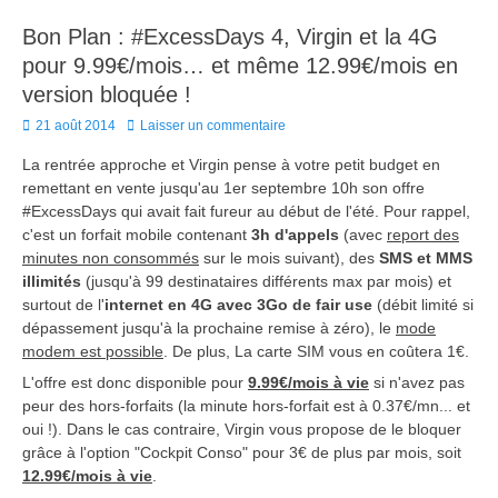
Bon Plan : #ExcessDays 4, Virgin et la 4G
pour 9.99€/mois… et même 12.99€/mois en
version bloquée !
Posted
21 août 2014
Laisser un commentaire
on
La rentrée approche et Virgin pense à votre petit budget en
remettant en vente jusqu'au 1er septembre 10h son offre
#ExcessDays qui avait fait fureur au début de l'été. Pour rappel,
c'est un forfait mobile contenant
3h d'appels
(avec
report des
minutes non consommés
sur le mois suivant), des
SMS et MMS
illimités
(jusqu'à 99 destinataires différents max par mois) et
surtout de l'
internet en 4G avec 3Go de fair use
(débit limité si
dépassement jusqu'à la prochaine remise à zéro), le
mode
modem est possible
. De plus, La carte SIM vous en coûtera 1€.
L'offre est donc disponible pour
9.99€/mois à vie
si n'avez pas
peur des hors-forfaits (la minute hors-forfait est à 0.37€/mn... et
oui !). Dans le cas contraire, Virgin vous propose de le bloquer
grâce à l'option "Cockpit Conso" pour 3€ de plus par mois, soit
12.99€/mois à vie
.