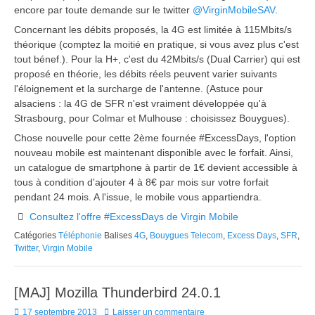
encore par toute demande sur le twitter
@VirginMobileSAV
.
Concernant les débits proposés, la 4G est limitée à 115Mbits/s
théorique (comptez la moitié en pratique, si vous avez plus c'est
tout bénef.). Pour la H+, c'est du 42Mbits/s (Dual Carrier) qui est
proposé en théorie, les débits réels peuvent varier suivants
l'éloignement et la surcharge de l'antenne. (Astuce pour
alsaciens : la 4G de SFR n'est vraiment développée qu'à
Strasbourg, pour Colmar et Mulhouse : choisissez Bouygues).
Chose nouvelle pour cette 2ème fournée #ExcessDays, l'option
nouveau mobile est maintenant disponible avec le forfait. Ainsi,
un catalogue de smartphone à partir de 1€ devient accessible à
tous à condition d'ajouter 4 à 8€ par mois sur votre forfait
pendant 24 mois. A l'issue, le mobile vous appartiendra.
Consultez l'offre #ExcessDays de Virgin Mobile
Catégories
Téléphonie
Balises
4G
,
Bouygues Telecom
,
Excess Days
,
SFR
,
Twitter
,
Virgin Mobile
[MAJ] Mozilla Thunderbird 24.0.1
Posted
17 septembre 2013
Laisser un commentaire