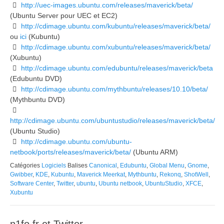
http://uec-images.ubuntu.com/releases/maverick/beta/
(Ubuntu Server pour UEC et EC2)
http://cdimage.ubuntu.com/kubuntu/releases/maverick/beta/
ou
ici
(Kubuntu)
http://cdimage.ubuntu.com/xubuntu/releases/maverick/beta/
(Xubuntu)
http://cdimage.ubuntu.com/edubuntu/releases/maverick/beta
(Edubuntu DVD)
http://cdimage.ubuntu.com/mythbuntu/releases/10.10/beta/
(Mythbuntu DVD)
http://cdimage.ubuntu.com/ubuntustudio/releases/maverick/beta/
(Ubuntu Studio)
http://cdimage.ubuntu.com/ubuntu-
netbook/ports/releases/maverick/beta/
(Ubuntu ARM)
Catégories
Logiciels
Balises
Canonical
,
Edubuntu
,
Global Menu
,
Gnome
,
Gwibber
,
KDE
,
Kubuntu
,
Maverick Meerkat
,
Mythbuntu
,
Rekonq
,
ShotWell
,
Software Center
,
Twitter
,
ubuntu
,
Ubuntu netbook
,
UbuntuStudio
,
XFCE
,
Xubuntu