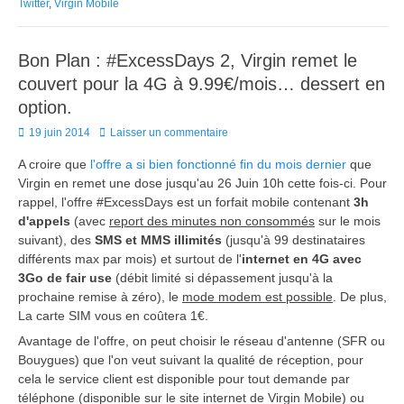
Twitter
,
Virgin Mobile
Bon Plan : #ExcessDays 2, Virgin remet le
couvert pour la 4G à 9.99€/mois… dessert en
option.
Posted
19 juin 2014
Laisser un commentaire
on
A croire que
l'offre a si bien fonctionné fin du mois dernier
que
Virgin en remet une dose jusqu'au 26 Juin 10h cette fois-ci. Pour
rappel, l'offre #ExcessDays est un forfait mobile contenant
3h
d'appels
(avec
report des minutes non consommés
sur le mois
suivant), des
SMS et MMS illimités
(jusqu'à 99 destinataires
différents max par mois) et surtout de l'
internet en 4G avec
3Go de fair use
(débit limité si dépassement jusqu'à la
prochaine remise à zéro), le
mode modem est possible
. De plus,
La carte SIM vous en coûtera 1€.
Avantage de l'offre, on peut choisir le réseau d'antenne (SFR ou
Bouygues) que l'on veut suivant la qualité de réception, pour
cela le service client est disponible pour tout demande par
téléphone (disponible sur le site internet de Virgin Mobile) ou