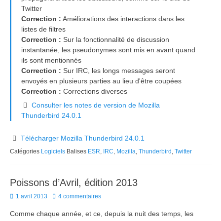
Twitter
Correction :
Améliorations des interactions dans les
listes de filtres
Correction :
Sur la fonctionnalité de discussion
instantanée, les pseudonymes sont mis en avant quand
ils sont mentionnés
Correction :
Sur IRC, les longs messages seront
envoyés en plusieurs parties au lieu d'être coupées
Correction :
Corrections diverses
Consulter les notes de version de Mozilla
Thunderbird 24.0.1
Télécharger Mozilla Thunderbird 24.0.1
Catégories
Logiciels
Balises
ESR
,
IRC
,
Mozilla
,
Thunderbird
,
Twitter
Poissons d’Avril, édition 2013
Posted
1 avril 2013
4 commentaires
on
Comme chaque année, et ce, depuis la nuit des temps, les