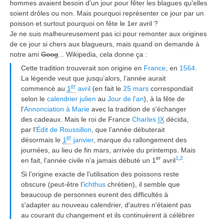
hommes avaient besoin d'un jour pour fêter les blagues qu'elles
soient drôles ou non. Mais pourquoi représenter ce jour par un
poisson et surtout pourquoi on fête le 1er avril ?
Je ne suis malheureusement pas ici pour remonter aux origines
de ce jour si chers aux blagueurs, mais quand on demande à
notre ami
Goog
... Wikipedia, cela donne ça :
Cette tradition trouverait son origine en
France
, en
1564
.
La légende veut que jusqu’alors, l’année aurait
er
commencé au
1
avril
(en fait le
25 mars
correspondait
selon le
calendrier julien
au
Jour de l'an
), à la fête de
l'
Annonciation à Marie
avec la tradition de s'échanger
des cadeaux. Mais le roi de France
Charles
IX
décida,
par l’
Édit de Roussillon
, que l’année débuterait
er
désormais le
1
janvier
, marque du rallongement des
journées, au lieu de fin mars, arrivée du printemps. Mais
er
1
,
2
en fait, l’année civile n’a jamais débuté un 1
avril
.
Si l’origine exacte de l’utilisation des poissons reste
obscure (peut-être l’
ichthus
chrétien), il semble que
beaucoup de personnes eurent des difficultés à
s'adapter au nouveau calendrier, d'autres n'étaient pas
au courant du changement et ils continuèrent à célébrer