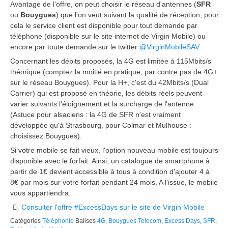
Avantage de l'offre, on peut choisir le réseau d'antennes (
SFR
ou
Bouygues
) que l'on veut suivant la qualité de réception, pour
cela le service client est disponible pour tout demande par
téléphone (disponible sur le site internet de Virgin Mobile) ou
encore par toute demande sur le twitter
@VirginMobileSAV
.
Concernant les débits proposés, la 4G est limitée à 115Mbits/s
théorique (comptez la moitié en pratique, par contre pas de 4G+
sur le réseau Bouygues). Pour la H+, c'est du 42Mbits/s (Dual
Carrier) qui est proposé en théorie, les débits réels peuvent
varier suivants l'éloignement et la surcharge de l'antenne.
(Astuce pour alsaciens : la 4G de SFR n'est vraiment
développée qu'à Strasbourg, pour Colmar et Mulhouse :
choisissez Bouygues).
Si votre mobile se fait vieux, l'option nouveau mobile est toujours
disponible avec le forfait. Ainsi, un catalogue de smartphone à
partir de 1€ devient accessible à tous à condition d'ajouter 4 à
8€ par mois sur votre forfait pendant 24 mois. A l'issue, le mobile
vous appartiendra.
Consulter l'offre #ExcessDays sur le site de Virgin Mobile
Catégories
Téléphonie
Balises
4G
,
Bouygues Telecom
,
Excess Days
,
SFR
,