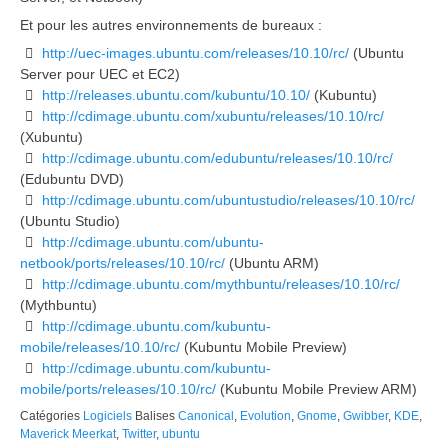
Et pour les autres environnements de bureaux :
http://uec-images.ubuntu.com/releases/10.10/rc/
(Ubuntu
Server pour UEC et EC2)
http://releases.ubuntu.com/kubuntu/10.10/
(Kubuntu)
http://cdimage.ubuntu.com/xubuntu/releases/10.10/rc/
(Xubuntu)
http://cdimage.ubuntu.com/edubuntu/releases/10.10/rc/
(Edubuntu DVD)
http://cdimage.ubuntu.com/ubuntustudio/releases/10.10/rc/
(Ubuntu Studio)
http://cdimage.ubuntu.com/ubuntu-
netbook/ports/releases/10.10/rc/
(Ubuntu ARM)
http://cdimage.ubuntu.com/mythbuntu/releases/10.10/rc/
(Mythbuntu)
http://cdimage.ubuntu.com/kubuntu-
mobile/releases/10.10/rc/
(Kubuntu Mobile Preview)
http://cdimage.ubuntu.com/kubuntu-
mobile/ports/releases/10.10/rc/
(Kubuntu Mobile Preview ARM)
Catégories
Logiciels
Balises
Canonical
,
Evolution
,
Gnome
,
Gwibber
,
KDE
,
Maverick Meerkat
,
Twitter
,
ubuntu