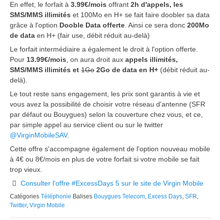
En effet, le forfait à
3.99€/mois
offrant
2h d'appels, les
SMS/MMS illimités
et 100Mo en H+ se fait faire doobler sa data
grâce à l'option
Dooble Data offerte
. Ainsi ce sera donc
200Mo
de data
en H+ (fair use, débit réduit au-delà)
Le forfait intermédiaire a également le droit à l'option offerte.
Pour
13.99€/mois
, on aura droit aux
appels illimités,
SMS/MMS illimités et
1Go
2Go de data en H+
(débit réduit au-
delà).
Le tout reste sans engagement, les prix sont garantis à vie et
vous avez la possibilité de choisir votre réseau d'antenne (SFR
par défaut ou Bouygues) selon la couverture chez vous, et ce,
par simple appel au service client ou sur le twitter
@VirginMobileSAV
.
Cette offre s'accompagne également de l'option nouveau mobile
à 4€ ou 8€/mois en plus de votre forfait si votre mobile se fait
trop vieux.
Consulter l'offre #ExcessDays 5 sur le site de Virgin Mobile
Catégories
Téléphonie
Balises
Bouygues Telecom
,
Excess Days
,
SFR
,
Twitter
,
Virgin Mobile