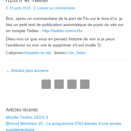
n1fo.fr et Twitter
Posted
23 août 2010
Laisser un commentaire
on
Bon, après un commentaire de la part de Flo sur le livre d'or, je
fais un petit test de publication automatique de posts du site sur
un compte Twitter :
http://twitter.com/n1fo
Dites-moi ce que vous en pensez histoire de voir si je peux
l'améliorer ou non voir le supprimer s'il est inutile 🙂
Catégories
Actualités du site...
Balises
n1fo
,
Twitter
Navigation
←
Articles plus anciens
des
articles
Articles récents
Mozilla Firefox 153.0.3
[Brève] Windows 10 : Le programme ESU étendu d’une année
supplémentaire