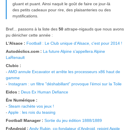
gluant et puant. Ainsi naquit le goût de faire ce jour-là
des petits cadeaux pour rire, des plaisanteries ou des
mystifications.
Bref... passons à la liste des
50
attrape-nigauds que nous avons
pu dénicher cette année :
L'Alsace :
Football : Le Club unique d'Alsace, c'est pour 2014 !
Autodéclics.com :
La future Alpine s’appellera Alpine
LaRenault
Clubic :
-
AMD annule Excavator et arrête les processeurs x86 haut de
gamme
-
Instagram : un filtre "déshabillant" provoque l'émoi sur la Toile
Eidos :
Deus Ex Human Defiance
Ère Numérique :
-
Steam rachète vos jeux !
-
Apple : les rois du teasing
Football Manager :
Sortie du jeu édition 1888/1889
FrAndroid :
Andy Rubin, co-fondateur d’Android, rejoint Apple