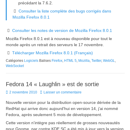
précédant la 7.6.2.
Consulter la liste complète des bugs corrigés dans
Mozilla Firefox 8.0.1
Consulter les notes de version de Mozilla Firefox 8.0.1
Mozilla Firefox 8.0.1 est à nouveau disponible pour tout le
monde après un retrait des serveurs le 17 novembre.
Télécharger Mozilla Firefox 8.0.1 (Français)
Catégories
Logiciels
Balises
Firefox
,
HTML 5
,
Mozilla
,
Twitter
,
WebGL
,
WebSocket
Fedora 14 « Laughlin » est de sortie
Posted
2 novembre 2010
Laisser un commentaire
on
Nouvelle version pour la distribution open-source dérivée de la
RedHat qui arrive donc aujourd'hui en version 14, j'ai nommé
Fedora, après seulement 5 mois de développement.
Cette version n'intègre pas réellement de grosses nouveautés
pour Gnome, par contre KDE SC a été mis à jour vers la version