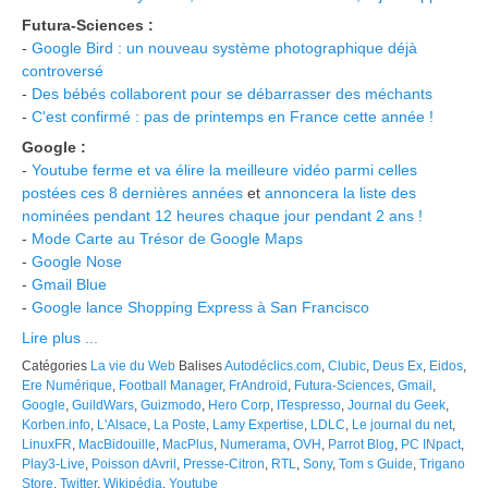
Futura-Sciences :
-
Google Bird : un nouveau système photographique déjà
controversé
-
Des bébés collaborent pour se débarrasser des méchants
-
C'est confirmé : pas de printemps en France cette année !
Google :
-
Youtube ferme et va élire la meilleure vidéo parmi celles
postées ces 8 dernières années
et
annoncera la liste des
nominées pendant 12 heures chaque jour pendant 2 ans !
-
Mode Carte au Trésor de Google Maps
-
Google Nose
-
Gmail Blue
-
Google lance Shopping Express à San Francisco
Lire plus ...
Catégories
La vie du Web
Balises
Autodéclics.com
,
Clubic
,
Deus Ex
,
Eidos
,
Ere Numérique
,
Football Manager
,
FrAndroid
,
Futura-Sciences
,
Gmail
,
Google
,
GuildWars
,
Guizmodo
,
Hero Corp
,
ITespresso
,
Journal du Geek
,
Korben.info
,
L'Alsace
,
La Poste
,
Lamy Expertise
,
LDLC
,
Le journal du net
,
LinuxFR
,
MacBidouille
,
MacPlus
,
Numerama
,
OVH
,
Parrot Blog
,
PC INpact
,
Play3-Live
,
Poisson dAvril
,
Presse-Citron
,
RTL
,
Sony
,
Tom s Guide
,
Trigano
Store
,
Twitter
,
Wikipédia
,
Youtube