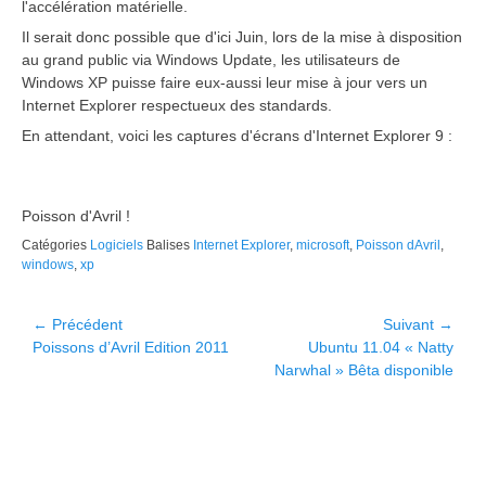
l'accélération matérielle.
Il serait donc possible que d'ici Juin, lors de la mise à disposition
au grand public via Windows Update, les utilisateurs de
Windows XP puisse faire eux-aussi leur mise à jour vers un
Internet Explorer respectueux des standards.
En attendant, voici les captures d'écrans d'Internet Explorer 9 :
Poisson d'Avril !
Catégories
Logiciels
Balises
Internet Explorer
,
microsoft
,
Poisson dAvril
,
windows
,
xp
Navigation
← Précédent
Suivant →
Article
Article
Poissons d’Avril Edition 2011
Ubuntu 11.04 « Natty
de
précédent :
suivant :
Narwhal » Bêta disponible
l’article