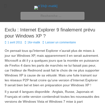
n'1fo[r-matik]
Pour les nymphos d'infos en info…
Rechercher :
Exclu : Internet Explorer 9 finalement prévu
pour Windows XP ?
Posted
Author
1 avril 2011
1for-matik
Laisser un commentaire
on
On pensait tous qu'Internet Explorer n'aurait plus de mises à
jour sur Windows XP, mais apparemment il en serait autrement.
Microsoft a dit il y a quelques jours que la montée en puissance
de Firefox 4 dans les parts de marchés ne lui faisait pas peur,
car l'éditeur de Redmond avait fait le choix de ne plus supporter
Windows XP à cause de sa vétusté. Mais une fuite trainant sur
les réseaux P2P ferait croire qu'une version d'Internet Explorer
9 serait bien bel et bien en préparation pour Windows XP !
Il y aurait 4 langues disponible : Anglais, Russe, Japonais et
Français et cette version contiendrait toutes les nouveautés des
versions de Windows Vista et Windows 7 mise à part