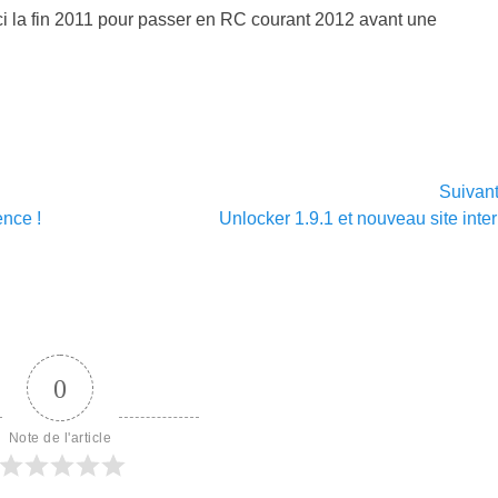
ici la fin 2011 pour passer en RC courant 2012 avant une
.
Suivan
Article
ence !
Unlocker 1.9.1 et nouveau site inte
suivant :
0
Note de l'article