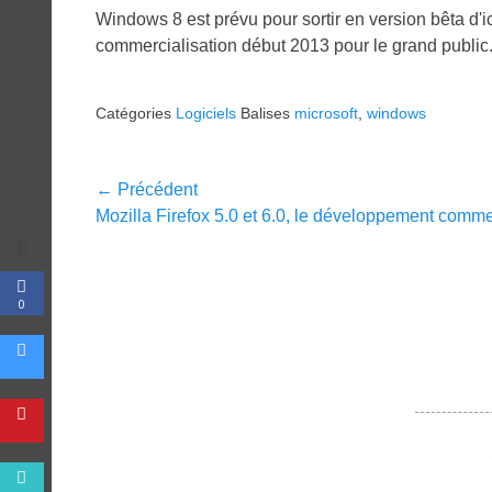
Windows 8 est prévu pour sortir en version bêta d'
commercialisation début 2013 pour le grand public
Catégories
Logiciels
Balises
microsoft
,
windows
Navigation
← Précédent
Article
Mozilla Firefox 5.0 et 6.0, le développement comm
de
précédent :
l’article
0