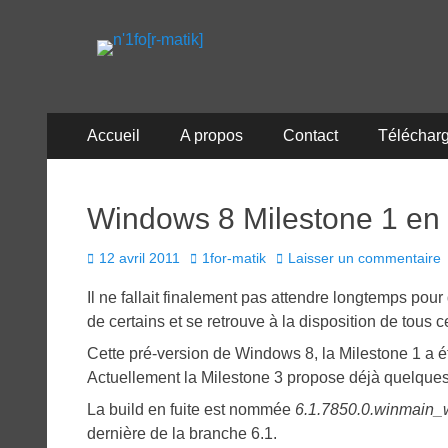
n'1fo[r-matik]
Pour les nymphos d'infos en info…
Menu
Aller
Accueil
A propos
Contact
Téléchar
au
principal
contenu
Windows 8 Milestone 1 en f
Posted
Author
12 avril 2011
1for-matik
Laisser un commentaire
on
Il ne fallait finalement pas attendre longtemps po
de certains et se retrouve à la disposition de tous 
Cette pré-version de Windows 8, la Milestone 1 a é
Actuellement la Milestone 3 propose déjà quelqu
La build en fuite est nommée
6.1.7850.0.winmain_
dernière de la branche 6.1.