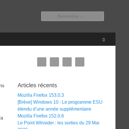
Rechercher :
Recherche
Articles récents
ins
Mozilla Firefox 153.0.3
[Brève] Windows 10 : Le programme ESU
étendu d’une année supplémentaire
Mozilla Firefox 152.0.6
la
Le Point WInsider : les sorties du 29 Mai