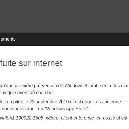
gements
uite sur internet
ur qu'une première pré-version de Windows 8 tombe entre les ma
ceux qui savent où chercher.
té compilée le 22 septembre 2010 et est donc très ancienne.
es nouveautés donc un "Windows App Store".
win8m1.100922-1508_x86fre_client-enterprise_en-us.iso
et est 