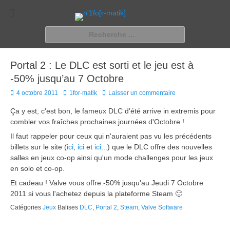
n'1fo[r-matik]
Pour les nymphos d'infos en info…
Rechercher :
Portal 2 : Le DLC est sorti et le jeu est à
-50% jusqu’au 7 Octobre
Posted
Author
4 octobre 2011
1for-matik
Laisser un commentaire
on
Ça y est, c'est bon, le fameux DLC d'été arrive in extremis pour
combler vos fraîches prochaines journées d'Octobre !
Il faut rappeler pour ceux qui n'auraient pas vu les précédents
billets sur le site (
ici
,
ici
et
ici
...) que le DLC offre des nouvelles
salles en jeux co-op ainsi qu'un mode challenges pour les jeux
en solo et co-op.
Et cadeau ! Valve vous offre -50% jusqu'au Jeudi 7 Octobre
2011 si vous l'achetez depuis la plateforme Steam 🙂
Catégories
Jeux
Balises
DLC
,
Portal 2
,
Steam
,
Valve Software