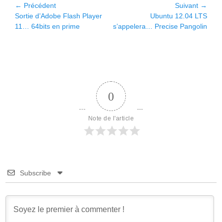
Navigation
← Précédent
Suivant →
Article
Article
Sortie d’Adobe Flash Player
Ubuntu 12.04 LTS
de
précédent :
suivant :
11… 64bits en prime
s’appelera… Precise Pangolin
l’article
0
Note de l'article
Subscribe