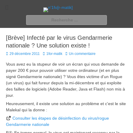
n'1fo[r-matik]
Pour les nymphos d'infos en info…
Rechercher :
[Brève] Infecté par le virus Gendarmerie
nationale ? Une solution existe !
Posted
Author
29 décembre 2011
1for-matik
Un commentaire
on
Vous avez eu la stupeur de voir un écran qui vous demande de
payer 200 € pour pouvoir utiliser votre ordinateur (et en plus
signé Gendarmerie nationale) ? Vous êtes victime d'un Rogue
(un virus) qui fait fureur depuis la mi-décembre et qui exploite
des failles de logiciels (Adobe Reader, Java et Flash) non mis à
jour.
Heureusement, il existe une solution au problème et c'est le site
Malekal qui la donne :
Consulter les étapes de désinfection du virus/rogue
Gendarmerie nationale
P.S: En temps normal, le virus est maintenant reconnu par la