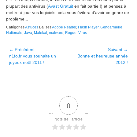
plupart des antivirus (
Avast Gratuit
en fait partie !) et pensez à
mettre à jour vos logiciels, cela vous évitera d'avoir ce genre de
problème...
Catégories
Astuces
Balises
Adobe Reader
,
Flash Player
,
Gendarmerie
Nationale
,
Java
,
Malekal
,
malware
,
Rogue
,
Virus
Navigation
← Précédent
Suivant →
Article
Article
n1fo.fr vous souhaite un
Bonne et heureuse année
de
précédent :
suivant :
joyeux noël 2011 !
2012 !
l’article
0
Note de l'article