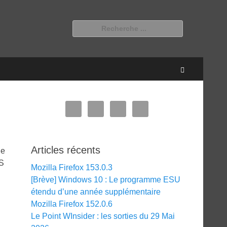
Rechercher :
Recherche
Articles récents
ne
OS
Mozilla Firefox 153.0.3
[Brève] Windows 10 : Le programme ESU
étendu d’une année supplémentaire
Mozilla Firefox 152.0.6
Le Point WInsider : les sorties du 29 Mai