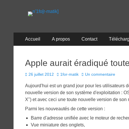
n'1fo[r-matik]
Pour les nymphos d'infos en info…
Menu
Aller
Accueil
A propos
Contact
Téléchar
au
principal
contenu
Apple aurait éradiqué tout
Posted
Author
26 juillet 2012
1for-matik
Un commentaire
on
Aujourd'hui est un grand jour pour les utilisateurs 
nouvelle version de son système d'exploitation : O
X") et avec ceci une toute nouvelle version de son n
Parmi les nouveautés de cette version :
Barre d'adresse unifiée avec le moteur de reche
Vue miniature des onglets,