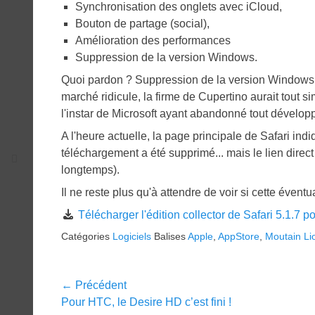
Synchronisation des onglets avec iCloud,
Bouton de partage (social),
Amélioration des performances
Suppression de la version Windows.
Quoi pardon ? Suppression de la version Windows 
marché ridicule, la firme de Cupertino aurait tout
l'instar de Microsoft ayant abandonné tout dévelop
A l'heure actuelle, la page principale de Safari in
téléchargement a été supprimé... mais le lien direct 
longtemps).
Il ne reste plus qu'à attendre de voir si cette évent
Télécharger l'édition collector de Safari 5.1.7
Catégories
Logiciels
Balises
Apple
,
AppStore
,
Moutain Li
Navigation
← Précédent
Article
Pour HTC, le Desire HD c’est fini !
de