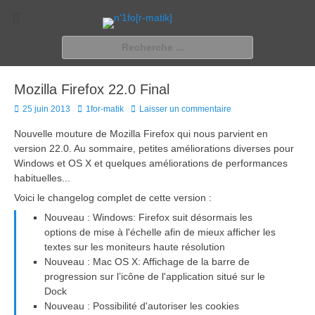
n'1fo[r-matik]
Pour les nymphos d'infos en info…
Rechercher :
Mozilla Firefox 22.0 Final
Posted
Author
25 juin 2013
1for-matik
Laisser un commentaire
on
Nouvelle mouture de Mozilla Firefox qui nous parvient en
version 22.0. Au sommaire, petites améliorations diverses pour
Windows et OS X et quelques améliorations de performances
habituelles...
Voici le changelog complet de cette version :
Nouveau : Windows: Firefox suit désormais les
options de mise à l'échelle afin de mieux afficher les
textes sur les moniteurs haute résolution
Nouveau : Mac OS X: Affichage de la barre de
progression sur l’icône de l'application situé sur le
Dock
Nouveau : Possibilité d'autoriser les cookies