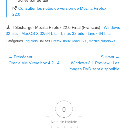
activé par défaut
Consulter les notes de version de Mozilla Firefox
22.0
Télécharger Mozilla Firefox 22.0 Final (Français) :
Windows
32 bits
-
MacOS X 32/64 bits
-
Linux 32 bits
-
Linux 64 bits
Catégories
Logiciels
Balises
Firefox
,
linux
,
MacOS X
,
Mozilla
,
windows
Navigation
← Précédent
Suivant →
Article
Article
Oracle VM Virtualbox 4.2.14
Windows 8.1 Preview : Les
de
précédent :
suivant :
images DVD sont disponible
l’article
0
Note de l'article