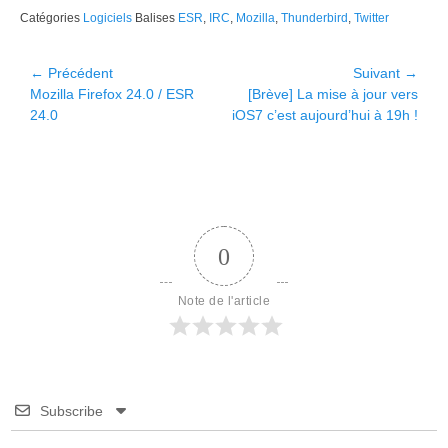
Catégories
Logiciels
Balises
ESR
,
IRC
,
Mozilla
,
Thunderbird
,
Twitter
Navigation
← Précédent
Suivant →
Article
Article
Mozilla Firefox 24.0 / ESR
[Brève] La mise à jour vers
de
précédent :
suivant :
24.0
iOS7 c’est aujourd’hui à 19h !
l’article
0
Note de l'article
Subscribe