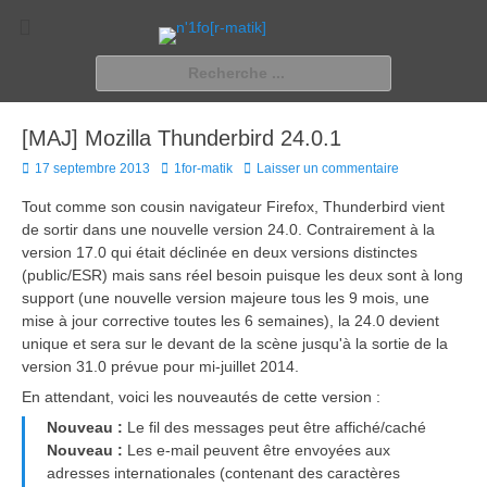
n'1fo[r-matik]
Pour les nymphos d'infos en info…
Rechercher :
[MAJ] Mozilla Thunderbird 24.0.1
Posted
Author
17 septembre 2013
1for-matik
Laisser un commentaire
on
Tout comme son cousin navigateur Firefox, Thunderbird vient
de sortir dans une nouvelle version 24.0. Contrairement à la
version 17.0 qui était déclinée en deux versions distinctes
(public/ESR) mais sans réel besoin puisque les deux sont à long
support (une nouvelle version majeure tous les 9 mois, une
mise à jour corrective toutes les 6 semaines), la 24.0 devient
unique et sera sur le devant de la scène jusqu'à la sortie de la
version 31.0 prévue pour mi-juillet 2014.
En attendant, voici les nouveautés de cette version :
Nouveau :
Le fil des messages peut être affiché/caché
Nouveau :
Les e-mail peuvent être envoyées aux
adresses internationales (contenant des caractères