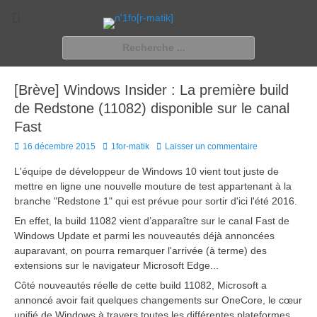
n'1fo[r-matik]
Pour les nymphos d'infos en info…
Rechercher :
[Brève] Windows Insider : La première build
de Redstone (11082) disponible sur le canal
Fast
Posted
Author
16 décembre 2015
1for-matik
Laisser un commentaire
on
L'équipe de développeur de Windows 10 vient tout juste de
mettre en ligne une nouvelle mouture de test appartenant à la
branche "Redstone 1" qui est prévue pour sortir d'ici l'été 2016.
En effet, la build 11082 vient d’apparaître sur le canal Fast de
Windows Update et parmi les nouveautés déjà annoncées
auparavant, on pourra remarquer l'arrivée (à terme) des
extensions sur le navigateur Microsoft Edge...
Côté nouveautés réelle de cette build 11082, Microsoft a
annoncé avoir fait quelques changements sur OneCore, le cœur
unifié de Windows à travers toutes les différentes plateformes