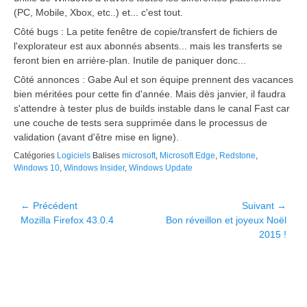
(PC, Mobile, Xbox, etc..) et... c'est tout.
Côté bugs : La petite fenêtre de copie/transfert de fichiers de
l'explorateur est aux abonnés absents... mais les transferts se
feront bien en arrière-plan. Inutile de paniquer donc...
Côté annonces : Gabe Aul et son équipe prennent des vacances
bien méritées pour cette fin d'année. Mais dès janvier, il faudra
s'attendre à tester plus de builds instable dans le canal Fast car
une couche de tests sera supprimée dans le processus de
validation (avant d'être mise en ligne).
Catégories
Logiciels
Balises
microsoft
,
Microsoft Edge
,
Redstone
,
Windows 10
,
Windows Insider
,
Windows Update
Navigation
← Précédent
Suivant →
Article
Article
Mozilla Firefox 43.0.4
Bon réveillon et joyeux Noël
de
précédent :
suivant :
2015 !
l’article