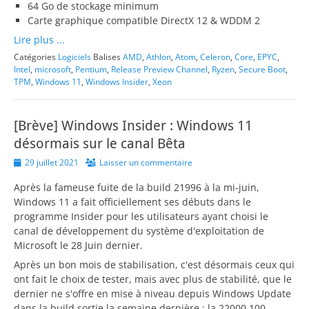
64 Go de stockage minimum
Carte graphique compatible DirectX 12 & WDDM 2
Lire plus ...
Catégories
Logiciels
Balises
AMD
,
Athlon
,
Atom
,
Celeron
,
Core
,
EPYC
,
Intel
,
microsoft
,
Pentium
,
Release Preview Channel
,
Ryzen
,
Secure Boot
,
TPM
,
Windows 11
,
Windows Insider
,
Xeon
[Brève] Windows Insider : Windows 11
désormais sur le canal Bêta
Posted
29 juillet 2021
Laisser un commentaire
on
Après la fameuse fuite de la build 21996 à la mi-juin,
Windows 11 a fait officiellement ses débuts dans le
programme Insider pour les utilisateurs ayant choisi le
canal de développement du système d'exploitation de
Microsoft le 28 Juin dernier.
Après un bon mois de stabilisation, c'est désormais ceux qui
ont fait le choix de tester, mais avec plus de stabilité, que le
dernier ne s'offre en mise à niveau depuis Windows Update
dans la build sortie la semaine dernière : la 22000.100