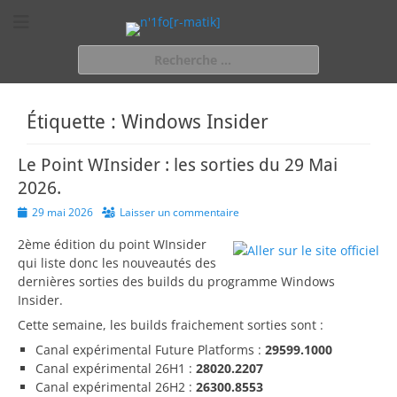
n'1fo[r-matik]
Pour les nymphos d'infos en info…
Rechercher :
Étiquette :
Windows Insider
Le Point WInsider : les sorties du 29 Mai
2026.
Posted
29 mai 2026
Laisser un commentaire
on
2ème édition du point WInsider
qui liste donc les nouveautés des
dernières sorties des builds du programme Windows
Insider.
Cette semaine, les builds fraichement sorties sont :
Canal expérimental Future Platforms :
29599.1000
Canal expérimental 26H1 :
28020.2207
Canal expérimental 26H2 :
26300.8553