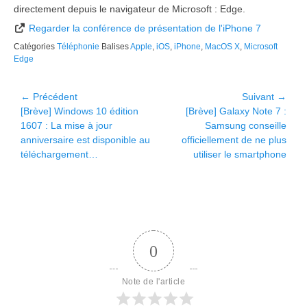
directement depuis le navigateur de Microsoft : Edge.
Regarder la conférence de présentation de l'iPhone 7
Catégories
Téléphonie
Balises
Apple
,
iOS
,
iPhone
,
MacOS X
,
Microsoft
Edge
Navigation
← Précédent
Suivant →
Article
Article
[Brève] Windows 10 édition
[Brève] Galaxy Note 7 :
de
précédent :
suivant :
1607 : La mise à jour
Samsung conseille
l’article
anniversaire est disponible au
officiellement de ne plus
téléchargement…
utiliser le smartphone
0
Note de l'article