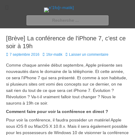
n'1fo[r-matik]
Pour les nymphos d'infos en info…
Rechercher :
[Brève] La conférence de l’iPhone 7, c’est ce
soir à 19h
Posted
Author
7 septembre 2016
1for-matik
Laisser un commentaire
on
Comme chaque année début septembre, Apple présente ses
nouveautés dans le domaine de la téléphonie. Et cette année,
ce sera l'iPhone 7 qui sera présenté. Et comme à son habitude,
si plusieurs sites ont vomi des concepts sur ce dernier, on ne
sait rien du tout de ce que sera cet iPhone 7. Évolution ?
Révolution ? Va-t-il vraiment falloir tout changer ? Nous le
saurons à 19h ce soir.
Comment faire pour voir la conférence en direct ?
Pour voir la conférence, il faudra posséder un matériel Apple
sous iOS 8 ou MacOS X 10.8.x. Mais il sera également possible
pour les possesseurs de Windows 10 de visionner la conférence