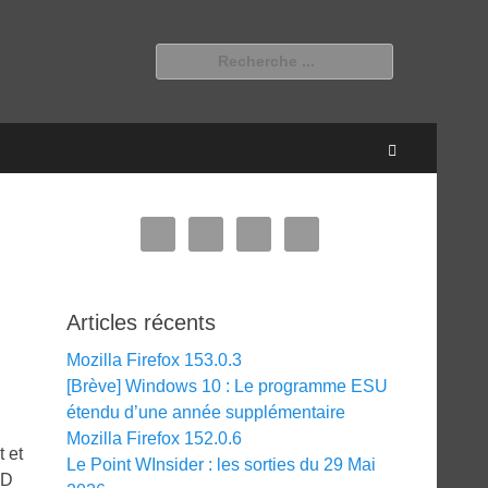
Rechercher :
Recherche
Articles récents
Mozilla Firefox 153.0.3
[Brève] Windows 10 : Le programme ESU
étendu d’une année supplémentaire
Mozilla Firefox 152.0.6
t et
Le Point WInsider : les sorties du 29 Mai
HD