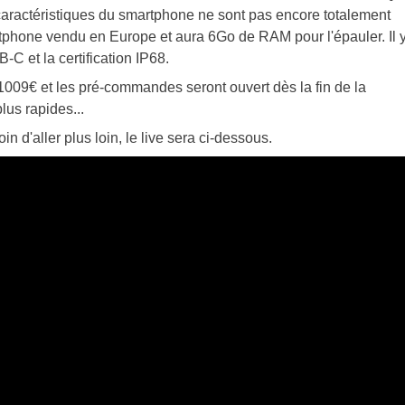
caractéristiques du smartphone ne sont pas encore totalement
artphone vendu en Europe et aura 6Go de RAM pour l'épauler. Il 
C et la certification IP68.
 1009€ et les pré-commandes seront ouvert dès la fin de la
lus rapides...
n d'aller plus loin, le live sera ci-dessous.