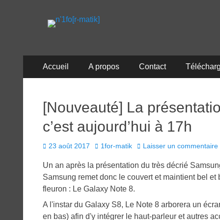
n'1fo[r-matik]
Pour les nymphos d'infos en info…
Menu
Aller
Accueil
A propos
Contact
Téléchar
au
principal
contenu
[Nouveauté] La présentati
c’est aujourd’hui à 17h
Posted
Author
23 août 2017
1for-matik
Laisser un commentaire
on
Un an après la présentation du très décrié Samsung
Samsung remet donc le couvert et maintient bel et
fleuron : Le Galaxy Note 8.
A l'instar du Galaxy S8, Le Note 8 arborera un écran 
en bas) afin d'y intégrer le haut-parleur et autres 