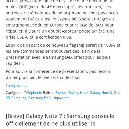
accessoires, d'une taille de 6.3" 18:9 d'une définition au
moins QHD (voire du 4K max d'après les rumeurs). Les
autres caractéristiques du smartphone ne sont pas encore
totalement fixées, ainsi, le Exynos 8895 serait intégré au
smartphone vendu en Europe et aura 6Go de RAM pour
l'épauler. Il y aura un double-capteur photo arrière, une
prise USB-C et la certification IP68.
Le prix de départ de ce nouveau flagship serait de 1009€ et
les pré-commandes seront ouvert dès la fin de la
présentation avec le Samsung DeX offert pour les plus
rapides...
Pour suivre la conférence de présentation, pas besoin
d'aller plus loin, le live sera ci-dessous.
Lire plus ...
Catégories
Téléphonie
Balises
Exynos
,
Galaxy Note
,
Galaxy Note 8
,
Gear
VR
,
Samsung
,
Samsung DeX
,
Unpacked
[Brève] Galaxy Note 7 : Samsung conseille
officiellement de ne plus utiliser le