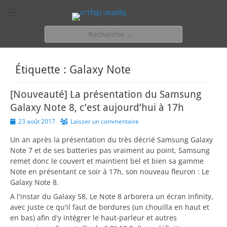
n'1fo[r-matik]
Pour les nymphos d'infos en info…
Rechercher :
Étiquette :
Galaxy Note
[Nouveauté] La présentation du Samsung
Galaxy Note 8, c’est aujourd’hui à 17h
Posted
23 août 2017
Laisser un commentaire
on
Un an après la présentation du très décrié Samsung Galaxy
Note 7 et de ses batteries pas vraiment au point, Samsung
remet donc le couvert et maintient bel et bien sa gamme
Note en présentant ce soir à 17h, son nouveau fleuron : Le
Galaxy Note 8.
A l'instar du Galaxy S8, Le Note 8 arborera un écran Infinity,
avec juste ce qu'il faut de bordures (un chouilla en haut et
en bas) afin d'y intégrer le haut-parleur et autres